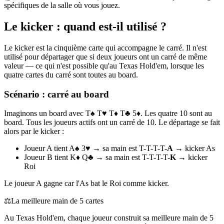
spécifiques de la salle où vous jouez.
Le kicker : quand est-il utilisé ?
Le kicker est la cinquième carte qui accompagne le carré. Il n'est
utilisé pour départager que si deux joueurs ont un carré de même
valeur — ce qui n'est possible qu'au Texas Hold'em, lorsque les
quatre cartes du carré sont toutes au board.
Scénario : carré au board
Imaginons un board avec T♠ T♥ T♦ T♣ 5♦. Les quatre 10 sont au
board. Tous les joueurs actifs ont un carré de 10. Le départage se fait
alors par le kicker :
Joueur A tient A♠ 3♥ → sa main est T-T-T-T-
A
→ kicker As
Joueur B tient K♦ Q♣ → sa main est T-T-T-T-
K
→ kicker
Roi
Le joueur A gagne car l'As bat le Roi comme kicker.
⚖️
La meilleure main de 5 cartes
Au Texas Hold'em, chaque joueur construit sa meilleure main de 5