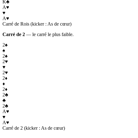
K
♣
A
♥
♥
A
♥
Carré de Rois (kicker : As de cœur)
Carré de 2
— le carré le plus faible.
2
♠
♠
2
♠
2
♥
♥
2
♥
2
♦
♦
2
♦
2
♣
♣
2
♣
A
♥
♥
A
♥
Carré de 2 (kicker : As de cœur)