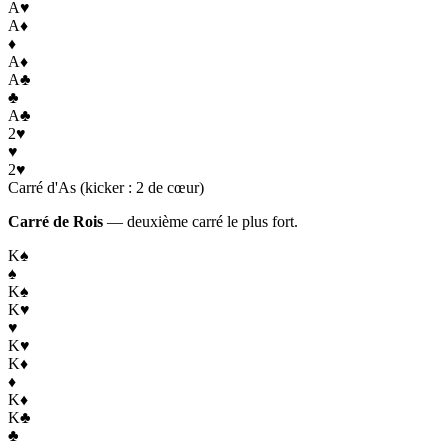
A
♥
A
♦
♦
A
♦
A
♣
♣
A
♣
2
♥
♥
2
♥
Carré d'As (kicker : 2 de cœur)
Carré de Rois
— deuxième carré le plus fort.
K
♠
♠
K
♠
K
♥
♥
K
♥
K
♦
♦
K
♦
K
♣
♣