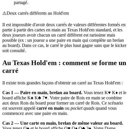
partagé.
⚠️
Deux carrés différents au Hold'em
Il est impossible d'avoir deux carrés de valeurs différentes formés en
partie à partir des cartes en main au Texas Hold'em standard, et les
deux joueurs avoir chacun un carré différent est rarissime mais
possible (ex : un joueur a une paire en main qui complète un brelan
au board). Dans ce cas, le carré le plus haut gagne sans que le kicker
soit consulté.
Au Texas Hold'em : comment se forme un
carré
Il existe trois grandes façons d'obtenir un carré au Texas Hold'em :
Cas 1 — Paire en main, brelan au board.
Vous tenez K♥ K♦ et le
board affiche K♠ K♣ 7♥. Votre paire de Rois en main se combine
aux deux Rois du board pour former un carré de Rois. Ce scénario
est souvent appelé
carré en main
ou
pocket quads
quand vous
commencez avec une paire en main.
Cas 2 — Une carte en main, brelan de même valeur au board.
Vous tenez Q♠ et le board affiche Q♥ Q♦ Q♣ 3♠. Votre Dame