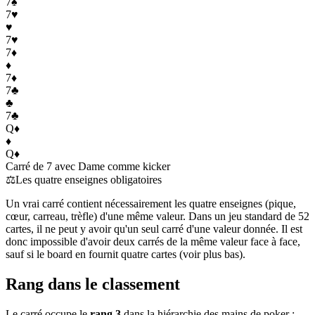
7
♠
7
♥
♥
7
♥
7
♦
♦
7
♦
7
♣
♣
7
♣
Q
♦
♦
Q
♦
Carré de 7 avec Dame comme kicker
⚖️
Les quatre enseignes obligatoires
Un vrai carré contient nécessairement les quatre enseignes (pique,
cœur, carreau, trèfle) d'une même valeur. Dans un jeu standard de 52
cartes, il ne peut y avoir qu'un seul carré d'une valeur donnée. Il est
donc impossible d'avoir deux carrés de la même valeur face à face,
sauf si le board en fournit quatre cartes (voir plus bas).
Rang dans le classement
Le carré occupe le
rang 3
dans la hiérarchie des mains de poker :