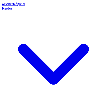
♠
Poker
Règle
.fr
Règles