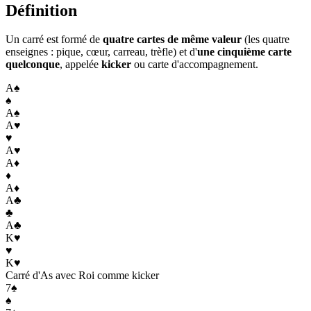
Définition
Un carré est formé de
quatre cartes de même valeur
(les quatre
enseignes : pique, cœur, carreau, trèfle) et d'
une cinquième carte
quelconque
, appelée
kicker
ou carte d'accompagnement.
A
♠
♠
A
♠
A
♥
♥
A
♥
A
♦
♦
A
♦
A
♣
♣
A
♣
K
♥
♥
K
♥
Carré d'As avec Roi comme kicker
7
♠
♠