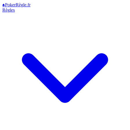
♠
Poker
Règle
.fr
Règles