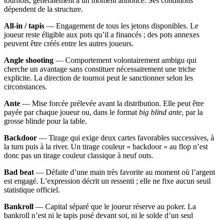
tournois, généralement à un moment annoncé. Ses conditions
dépendent de la structure.
All-in / tapis
— Engagement de tous les jetons disponibles. Le
joueur reste éligible aux pots qu’il a financés ; des pots annexes
peuvent être créés entre les autres joueurs.
Angle shooting
— Comportement volontairement ambigu qui
cherche un avantage sans constituer nécessairement une triche
explicite. La direction de tournoi peut le sanctionner selon les
circonstances.
Ante
— Mise forcée prélevée avant la distribution. Elle peut être
payée par chaque joueur ou, dans le format
big blind ante
, par la
grosse blinde pour la table.
Backdoor
— Tirage qui exige deux cartes favorables successives, à
la turn puis à la river. Un tirage couleur « backdoor » au flop n’est
donc pas un tirage couleur classique à neuf outs.
Bad beat
— Défaite d’une main très favorite au moment où l’argent
est engagé. L’expression décrit un ressenti ; elle ne fixe aucun seuil
statistique officiel.
Bankroll
— Capital séparé que le joueur réserve au poker. La
bankroll n’est ni le tapis posé devant soi, ni le solde d’un seul