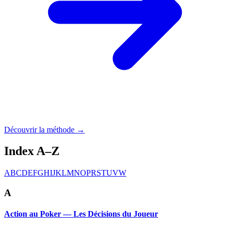
Découvrir la méthode →
Index A–Z
A
B
C
D
E
F
G
H
I
J
K
L
M
N
O
P
R
S
T
U
V
W
A
Action au Poker — Les Décisions du Joueur