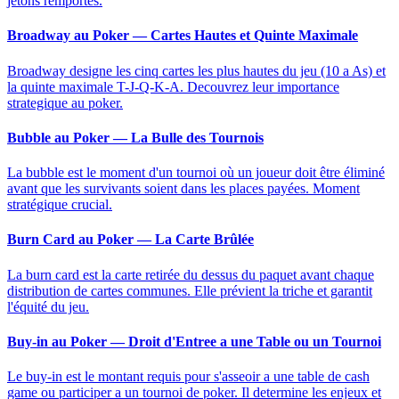
jetons remportes.
Broadway au Poker — Cartes Hautes et Quinte Maximale
Broadway designe les cinq cartes les plus hautes du jeu (10 a As) et
la quinte maximale T-J-Q-K-A. Decouvrez leur importance
strategique au poker.
Bubble au Poker — La Bulle des Tournois
La bubble est le moment d'un tournoi où un joueur doit être éliminé
avant que les survivants soient dans les places payées. Moment
stratégique crucial.
Burn Card au Poker — La Carte Brûlée
La burn card est la carte retirée du dessus du paquet avant chaque
distribution de cartes communes. Elle prévient la triche et garantit
l'équité du jeu.
Buy-in au Poker — Droit d'Entree a une Table ou un Tournoi
Le buy-in est le montant requis pour s'asseoir a une table de cash
game ou participer a un tournoi de poker. Il determine les enjeux et