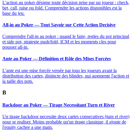
L'action au poker désigne toute décision prise par un joueur : check,
bet, call, raise ou fold. Comprendre les actions disponibles est la
base du jeu.
All-in au Poker — Tout Savoir sur Cette Action Decisive
Comprendre l'all-in au poker : quand le faire, regles du pot principal
et side pot, strategie push/fold, ICM et les moments cles pour
pousser all-in.
Ante au Poker — Définition et Rôle des Mises Forcées
L'ante est une mise forcée versée par tous les joueurs avant la
distribution des cartes, distincte des blindes, qui augmente l'action et
la taille des pots.
B
Backdoor au Poker — Tirage Necessitant Turn et River
Un tirage backdoor necessite deux cartes consecutives (turn et river)
pour se realiser. Moins probable qu'un tirage classique, il ajoute de
l'equity cachee a une main.