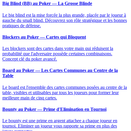
Big Blind (BB) au Poker — La Grosse Blinde
Le big blind est la mise forcée la plus grande, placée par le joueur à
gauche du small blind. Découvrez son rôle stratégique et les bonnes
pratiques de défense.
Blockers au Poker — Cartes qui Bloquent
Les blockers sont des cartes dans votre main qui réduisent la
probabilité que l'adversaire possède certaines combinaisons.
Concept clé du poker avancé.
Board au Poker — Les Cartes Communes au Centre de la
Table
Le board est l'ensemble des cartes communes posées au centre de la
table, visibles et utilisables par tous les joueurs pour former leur
meilleure main de cinq cartes.
Bounty au Poker — Prime d'Elimination en Tournoi
Le bounty est une prime en argent attachee a chaque joueur en
tournoi. Eliminer un joueur vous rapporte sa prime en plus des