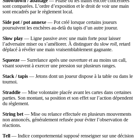
Showdown / abattage
— Phase où les mains encore concernées
sont comparées. L’ordre d’exposition et le droit de voir une main
sont encadrés par le règlement local.
Side pot / pot annexe
— Pot créé lorsque certains joueurs
poursuivent les enchères au-delà du tapis d’un autre joueur.
Slow play
— Ligne passive avec une main forte pour laisser
l’adversaire miser ou s’améliorer. À distinguer du
slow roll
, retard
déplacé à révéler une main vraisemblablement gagnante.
Squeeze
— Surrelance après une ouverture et au moins un call,
visant souvent à exercer une pression sur plusieurs ranges.
Stack / tapis
— Jetons dont un joueur dispose à la table ou dans le
tournoi.
Straddle
— Mise volontaire placée avant les cartes dans certaines
parties. Son montant, sa position et son effet sur l’action dépendent
du règlement.
String bet
— Mise ou relance effectuée en plusieurs mouvements
non annoncés, généralement refusée pour éviter l’observation de
réactions.
Tell
— Indice comportemental supposé renseigner sur une décision