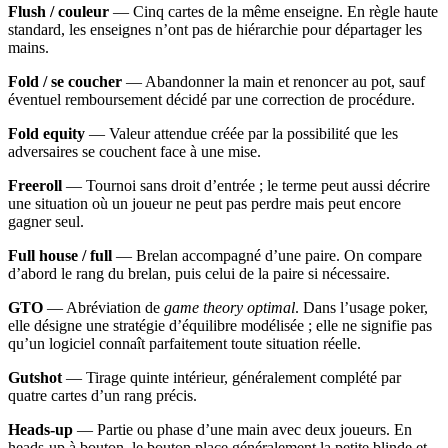
Flush / couleur
— Cinq cartes de la même enseigne. En règle haute
standard, les enseignes n’ont pas de hiérarchie pour départager les
mains.
Fold / se coucher
— Abandonner la main et renoncer au pot, sauf
éventuel remboursement décidé par une correction de procédure.
Fold equity
— Valeur attendue créée par la possibilité que les
adversaires se couchent face à une mise.
Freeroll
— Tournoi sans droit d’entrée ; le terme peut aussi décrire
une situation où un joueur ne peut pas perdre mais peut encore
gagner seul.
Full house / full
— Brelan accompagné d’une paire. On compare
d’abord le rang du brelan, puis celui de la paire si nécessaire.
GTO
— Abréviation de
game theory optimal
. Dans l’usage poker,
elle désigne une stratégie d’équilibre modélisée ; elle ne signifie pas
qu’un logiciel connaît parfaitement toute situation réelle.
Gutshot
— Tirage quinte intérieur, généralement complété par
quatre cartes d’un rang précis.
Heads-up
— Partie ou phase d’une main avec deux joueurs. En
heads-up à bouton, le bouton place généralement la petite blinde et