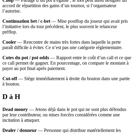
Chop
— Partage d’un pot à égalité ; le mot peut aussi désigner un
accord de répartition des gains d’un tournoi, si l’organisateur
l’autorise.
Continuation bet / c-bet
— Mise postflop du joueur qui avait pris
l’initiative lors du tour précédent, le plus souvent le relanceur
préflop.
Cooler
— Rencontre de mains très fortes dans laquelle la perte
paraît difficile à éviter. Ce n’est pas une catégorie réglementaire.
Cotes du pot / pot odds
— Rapport entre le coût d’un call et ce que
ce call permet de gagner. En pourcentage, on compare le montant à
payer au pot final après paiement.
Cut-off
— Siège immédiatement à droite du bouton dans une partie
à bouton.
D à H
Dead money
— Jetons déjà dans le pot qui ne sont plus défendus
par leur contributeur, ou mises forcées considérées comme une
incitation à attaquer.
Dealer / donneur
— Personne qui distribue matériellement les