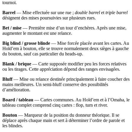
tournoi.
Barrel
— Mise effectuée sur une rue ;
double barrel
et
triple barrel
désignent des mises poursuivies sur plusieurs rues.
Bet / mise
— Première mise d’un tour d’enchères. Après une mise,
augmenter le montant est une relance.
Big blind / grosse blinde
— Mise forcée placée avant les cartes. Au
Hold’em à bouton, elle se trouve normalement deux sièges à gauche
du bouton, sauf cas particulier du heads-up.
Blank / brique
— Carte supposée modifier peu les forces relatives
ou les tirages. Cette appréciation dépend des ranges envisagées.
Bluff
— Mise ou relance destinée principalement à faire coucher des
mains meilleures. Un semi-bluff conserve des possibilités
d’amélioration.
Board / tableau
— Cartes communes. Au Hold’em et à l’Omaha, le
tableau complet comprend cinq cartes : flop, turn et river.
Bouton
— Marqueur de la position du donneur théorique. Il se
déplace après chaque main et sert à déterminer l’ordre de parole et
les blindes.