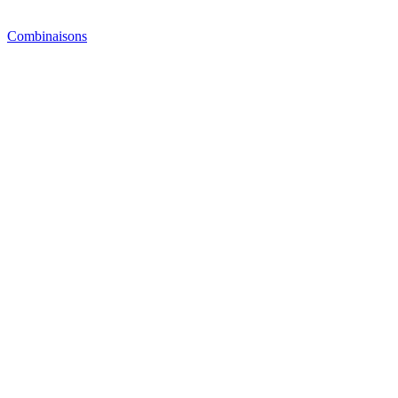
Combinaisons