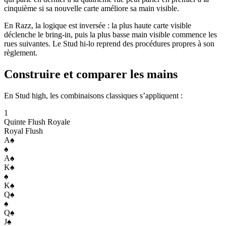
cinquième si sa nouvelle carte améliore sa main visible.
En Razz, la logique est inversée : la plus haute carte visible
déclenche le bring-in, puis la plus basse main visible commence les
rues suivantes. Le Stud hi-lo reprend des procédures propres à son
règlement.
Construire et comparer les mains
En Stud high, les combinaisons classiques s’appliquent :
1
Quinte Flush Royale
Royal Flush
A
♠
♠
A
♠
K
♠
♠
K
♠
Q
♠
♠
Q
♠
J
♠