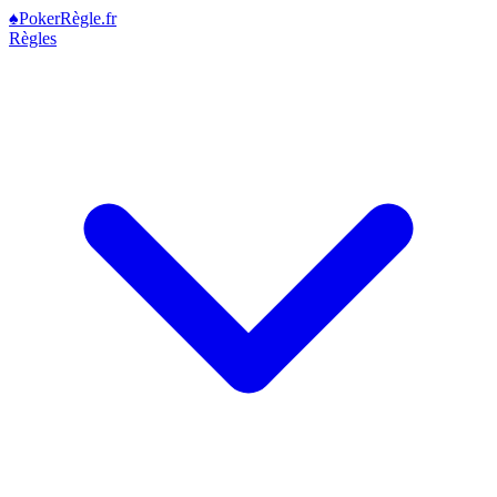
♠
Poker
Règle
.fr
Règles