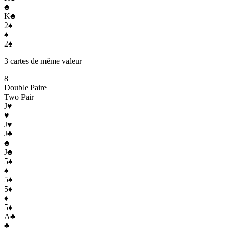
♣
K
♣
2
♠
♠
2
♠
3 cartes de même valeur
8
Double Paire
Two Pair
J
♥
♥
J
♥
J
♣
♣
J
♣
5
♠
♠
5
♠
5
♦
♦
5
♦
A
♣
♣