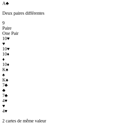
A
♣
Deux paires différentes
9
Paire
One Pair
10
♥
♥
10
♥
10
♦
♦
10
♦
K
♠
♠
K
♠
7
♣
♣
7
♣
4
♥
♥
4
♥
2 cartes de même valeur