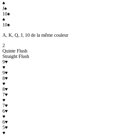
♠
J
♠
10
♠
♠
10
♠
A, K, Q, J, 10 de la même couleur
2
Quinte Flush
Straight Flush
9
♥
♥
9
♥
8
♥
♥
8
♥
7
♥
♥
7
♥
6
♥
♥
6
♥
5
♥
♥