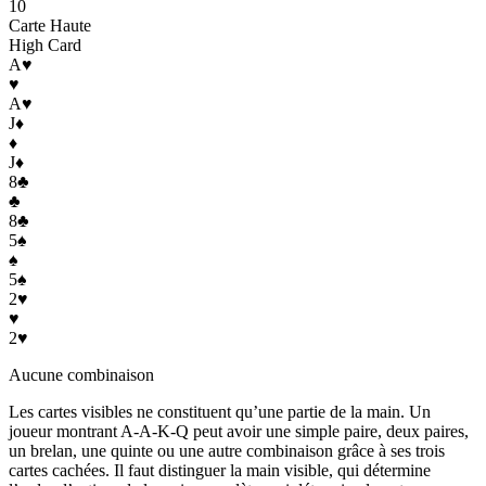
10
Carte Haute
High Card
A
♥
♥
A
♥
J
♦
♦
J
♦
8
♣
♣
8
♣
5
♠
♠
5
♠
2
♥
♥
2
♥
Aucune combinaison
Les cartes visibles ne constituent qu’une partie de la main. Un
joueur montrant A-A-K-Q peut avoir une simple paire, deux paires,
un brelan, une quinte ou une autre combinaison grâce à ses trois
cartes cachées. Il faut distinguer la main visible, qui détermine