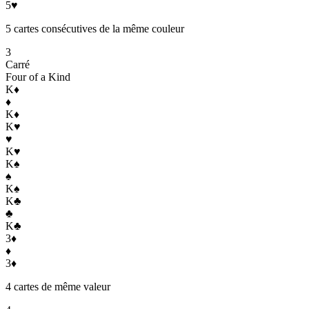
5
♥
5 cartes consécutives de la même couleur
3
Carré
Four of a Kind
K
♦
♦
K
♦
K
♥
♥
K
♥
K
♠
♠
K
♠
K
♣
♣
K
♣
3
♦
♦
3
♦
4 cartes de même valeur