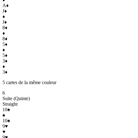
A
♦
J
♦
♦
J
♦
8
♦
♦
8
♦
5
♦
♦
5
♦
3
♦
♦
3
♦
5 cartes de la même couleur
6
Suite (Quinte)
Straight
10
♠
♠
10
♠
9
♥
♥
9
♥