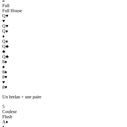
4
Full
Full House
Q
♥
♥
Q
♥
Q
♦
♦
Q
♦
Q
♣
♣
Q
♣
8
♠
♠
8
♠
8
♥
♥
8
♥
Un brelan + une paire
5
Couleur
Flush
A
♦
♦