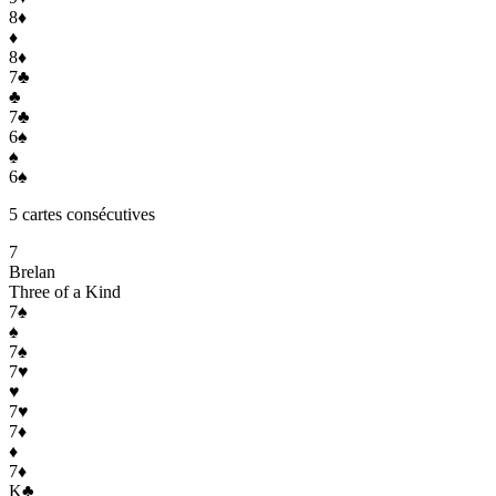
8
♦
♦
8
♦
7
♣
♣
7
♣
6
♠
♠
6
♠
5 cartes consécutives
7
Brelan
Three of a Kind
7
♠
♠
7
♠
7
♥
♥
7
♥
7
♦
♦
7
♦
K
♣