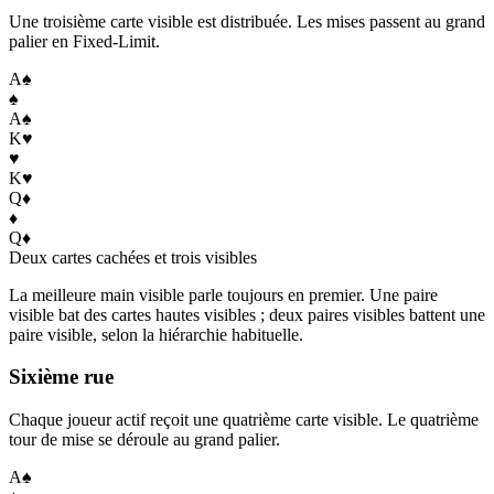
Une troisième carte visible est distribuée. Les mises passent au grand
palier en Fixed-Limit.
A
♠
♠
A
♠
K
♥
♥
K
♥
Q
♦
♦
Q
♦
Deux cartes cachées et trois visibles
La meilleure main visible parle toujours en premier. Une paire
visible bat des cartes hautes visibles ; deux paires visibles battent une
paire visible, selon la hiérarchie habituelle.
Sixième rue
Chaque joueur actif reçoit une quatrième carte visible. Le quatrième
tour de mise se déroule au grand palier.
A
♠