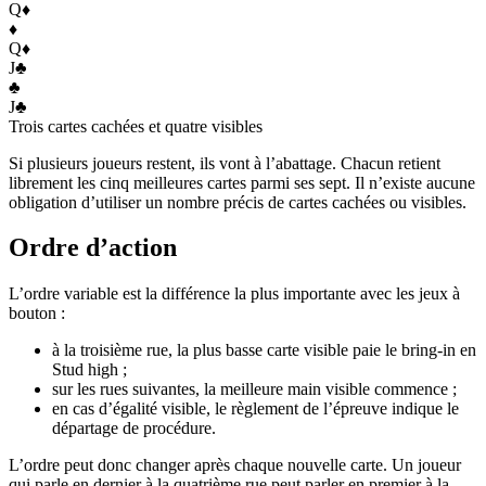
Q
♦
♦
Q
♦
J
♣
♣
J
♣
Trois cartes cachées et quatre visibles
Si plusieurs joueurs restent, ils vont à l’abattage. Chacun retient
librement les cinq meilleures cartes parmi ses sept. Il n’existe aucune
obligation d’utiliser un nombre précis de cartes cachées ou visibles.
Ordre d’action
L’ordre variable est la différence la plus importante avec les jeux à
bouton :
à la troisième rue, la plus basse carte visible paie le bring-in en
Stud high ;
sur les rues suivantes, la meilleure main visible commence ;
en cas d’égalité visible, le règlement de l’épreuve indique le
départage de procédure.
L’ordre peut donc changer après chaque nouvelle carte. Un joueur
qui parle en dernier à la quatrième rue peut parler en premier à la