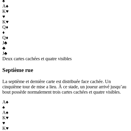
♠
A
♠
K
♥
♥
K
♥
Q
♦
♦
Q
♦
J
♣
♣
J
♣
Deux cartes cachées et quatre visibles
Septième rue
La septième et dernière carte est distribuée face cachée. Un
cinquième tour de mise a lieu. À ce stade, un joueur arrivé jusqu’au
bout possède normalement trois cartes cachées et quatre visibles.
A
♠
♠
A
♠
K
♥
♥
K
♥