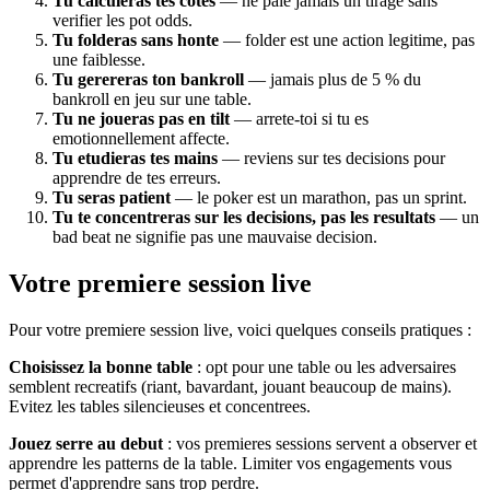
Tu calculeras tes cotes
— ne paie jamais un tirage sans
verifier les pot odds.
Tu folderas sans honte
— folder est une action legitime, pas
une faiblesse.
Tu gerereras ton bankroll
— jamais plus de 5 % du
bankroll en jeu sur une table.
Tu ne joueras pas en tilt
— arrete-toi si tu es
emotionnellement affecte.
Tu etudieras tes mains
— reviens sur tes decisions pour
apprendre de tes erreurs.
Tu seras patient
— le poker est un marathon, pas un sprint.
Tu te concentreras sur les decisions, pas les resultats
— un
bad beat ne signifie pas une mauvaise decision.
Votre premiere session live
Pour votre premiere session live, voici quelques conseils pratiques :
Choisissez la bonne table
: opt pour une table ou les adversaires
semblent recreatifs (riant, bavardant, jouant beaucoup de mains).
Evitez les tables silencieuses et concentrees.
Jouez serre au debut
: vos premieres sessions servent a observer et
apprendre les patterns de la table. Limiter vos engagements vous
permet d'apprendre sans trop perdre.