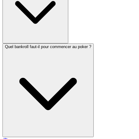
Quel bankroll faut-il pour commencer au poker ?