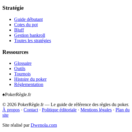
Stratégie
Guide débutant
Cotes du pot
Bluff
Gestion bankroll
Toutes les stratégies
Ressources
Glossaire
Outils
Tournois
Histoire du poker
Réglementation
♠
Poker
Règle
.fr
©
2026
PokerRègle.fr — Le guide de référence des règles du poker.
À propos
·
Contact
·
Politique éditoriale
·
Mentions légales
·
Plan du
site
Site réalisé par
Dwenola.com