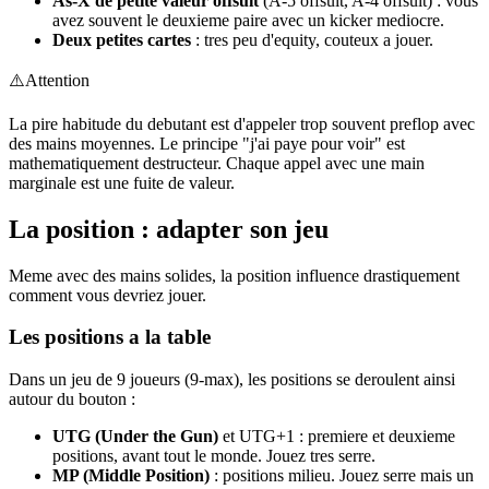
As-X de petite valeur offsuit
(A-5 offsuit, A-4 offsuit) : vous
avez souvent le deuxieme paire avec un kicker mediocre.
Deux petites cartes
: tres peu d'equity, couteux a jouer.
⚠️
Attention
La pire habitude du debutant est d'appeler trop souvent preflop avec
des mains moyennes. Le principe "j'ai paye pour voir" est
mathematiquement destructeur. Chaque appel avec une main
marginale est une fuite de valeur.
La position : adapter son jeu
Meme avec des mains solides, la position influence drastiquement
comment vous devriez jouer.
Les positions a la table
Dans un jeu de 9 joueurs (9-max), les positions se deroulent ainsi
autour du bouton :
UTG (Under the Gun)
et UTG+1 : premiere et deuxieme
positions, avant tout le monde. Jouez tres serre.
MP (Middle Position)
: positions milieu. Jouez serre mais un