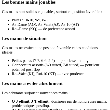
Les bonnes mains jouables
Ces mains sont solides et jouables, surtout en position favorable :
Paires : 10-10, 9-9, 8-8
As-Dame (AQ), As-Valet (AJ), As-10 (AT)
Roi-Dame (KQ) — de preference assorti
Les mains de situation
Ces mains necessitent une position favorable et des conditions
ideales :
Petites paires (7-7, 6-6, 5-5) — pour le set mining
Connecteurs assortis (8-9 suited, 7-8 suited) — pour leur
potentiel post-flop
Roi-Valet (KJ), Roi-10 (KT) — avec prudence
Les mains a eviter absolument
Les debutants surjouent souvent ces mains :
Q-J offsuit, J-T offsuit
: dominees par de nombreuses mains,
problematiques postflop.