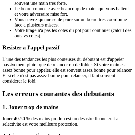
souvent une main tres forte.
Le board connecte avec beaucoup de mains qui vous battent
et votre adversaire mise fort.
Vous n'avez qu'une seule paire sur un board tres coordonne
face a plusieurs misees.
Votre tirage n'a pas les cotes du pot pour continuer (calcul des
outs vs cotes).
Resister a l'appel passif
L'une des tendances les plus couteuses du debutant est d'appeler
passivement plutot que de relancer ou de folder. Si votre main est
assez bonne pour appeler, elle est souvent assez bonne pour relancer.
Et si elle n'est pas assez bonne pour relancer, il faut souvent
considerer le fold.
Les erreurs courantes des debutants
1. Jouer trop de mains
Jouer 40-50 % des mains preflop est un desastre financier. La
selectivite est votre meilleure protection.