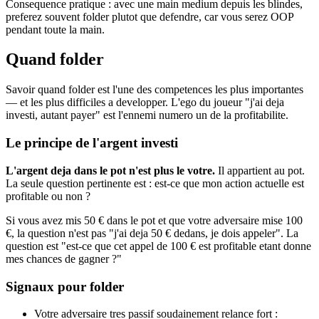
Consequence pratique : avec une main medium depuis les blindes,
preferez souvent folder plutot que defendre, car vous serez OOP
pendant toute la main.
Quand folder
Savoir quand folder est l'une des competences les plus importantes
— et les plus difficiles a developper. L'ego du joueur "j'ai deja
investi, autant payer" est l'ennemi numero un de la profitabilite.
Le principe de l'argent investi
L'argent deja dans le pot n'est plus le votre.
Il appartient au pot.
La seule question pertinente est : est-ce que mon action actuelle est
profitable ou non ?
Si vous avez mis 50 € dans le pot et que votre adversaire mise 100
€, la question n'est pas "j'ai deja 50 € dedans, je dois appeler". La
question est "est-ce que cet appel de 100 € est profitable etant donne
mes chances de gagner ?"
Signaux pour folder
Votre adversaire tres passif soudainement relance fort :