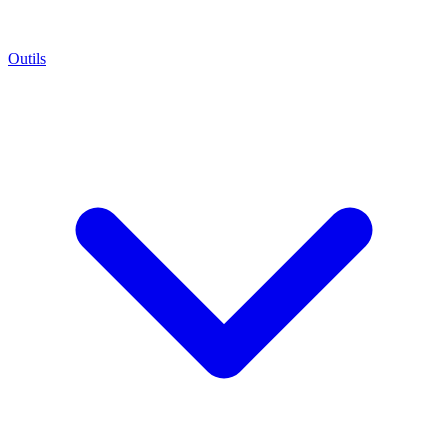
Outils