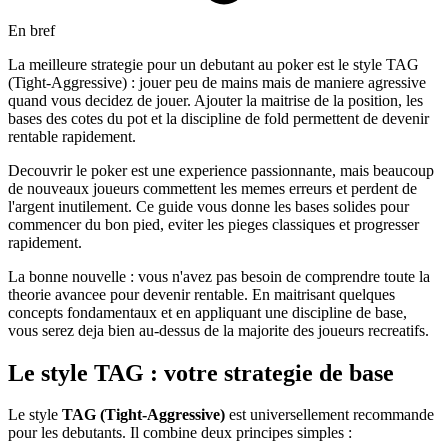
En bref
La meilleure strategie pour un debutant au poker est le style TAG
(Tight-Aggressive) : jouer peu de mains mais de maniere agressive
quand vous decidez de jouer. Ajouter la maitrise de la position, les
bases des cotes du pot et la discipline de fold permettent de devenir
rentable rapidement.
Decouvrir le poker est une experience passionnante, mais beaucoup
de nouveaux joueurs commettent les memes erreurs et perdent de
l'argent inutilement. Ce guide vous donne les bases solides pour
commencer du bon pied, eviter les pieges classiques et progresser
rapidement.
La bonne nouvelle : vous n'avez pas besoin de comprendre toute la
theorie avancee pour devenir rentable. En maitrisant quelques
concepts fondamentaux et en appliquant une discipline de base,
vous serez deja bien au-dessus de la majorite des joueurs recreatifs.
Le style TAG : votre strategie de base
Le style
TAG (Tight-Aggressive)
est universellement recommande
pour les debutants. Il combine deux principes simples :