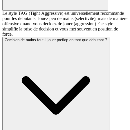
Le style TAG (Tight-Aggressive) est universellement recommande
pour les debutants. Jouez peu de mains (selectivite), mais de maniere
offensive quand vous decidez de jouer (aggression). Ce style
simplifie la prise de decision et vous met souvent en position de
force.
Combien de mains faut-il jouer preflop en tant que debutant ?