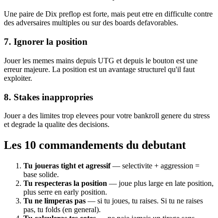
Une paire de Dix preflop est forte, mais peut etre en difficulte contre
des adversaires multiples ou sur des boards defavorables.
7. Ignorer la position
Jouer les memes mains depuis UTG et depuis le bouton est une
erreur majeure. La position est un avantage structurel qu'il faut
exploiter.
8. Stakes inappropries
Jouer a des limites trop elevees pour votre bankroll genere du stress
et degrade la qualite des decisions.
Les 10 commandements du debutant
Tu joueras tight et agressif
— selectivite + aggression =
base solide.
Tu respecteras la position
— joue plus large en late position,
plus serre en early position.
Tu ne limperas pas
— si tu joues, tu raises. Si tu ne raises
pas, tu folds (en general).