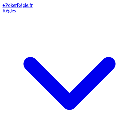
♠
Poker
Règle
.fr
Règles