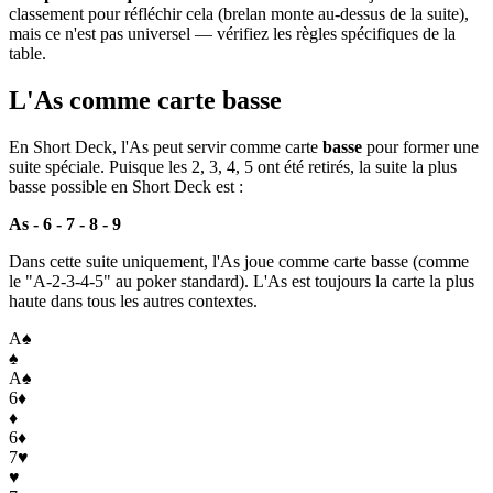
classement pour réfléchir cela (brelan monte au-dessus de la suite),
mais ce n'est pas universel — vérifiez les règles spécifiques de la
table.
L'As comme carte basse
En Short Deck, l'As peut servir comme carte
basse
pour former une
suite spéciale. Puisque les 2, 3, 4, 5 ont été retirés, la suite la plus
basse possible en Short Deck est :
As - 6 - 7 - 8 - 9
Dans cette suite uniquement, l'As joue comme carte basse (comme
le "A-2-3-4-5" au poker standard). L'As est toujours la carte la plus
haute dans tous les autres contextes.
A
♠
♠
A
♠
6
♦
♦
6
♦
7
♥
♥