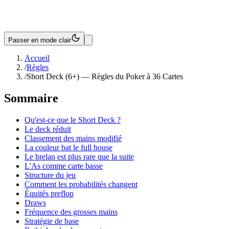
Passer en mode clair
Accueil
/
Règles
/
Short Deck (6+) — Règles du Poker à 36 Cartes
Sommaire
Qu'est-ce que le Short Deck ?
Le deck réduit
Classement des mains modifié
La couleur bat le full house
Le brelan est plus rare que la suite
L'As comme carte basse
Structure du jeu
Comment les probabilités changent
Équités preflop
Draws
Fréquence des grosses mains
Stratégie de base