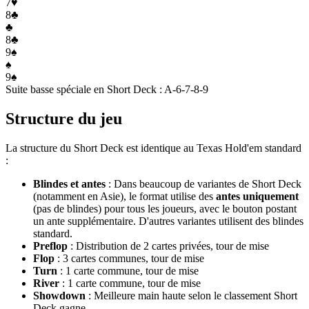
7
♥
8
♣
♣
8
♣
9
♠
♠
9
♠
Suite basse spéciale en Short Deck : A-6-7-8-9
Structure du jeu
La structure du Short Deck est identique au Texas Hold'em standard
:
Blindes et antes
: Dans beaucoup de variantes de Short Deck
(notamment en Asie), le format utilise des
antes uniquement
(pas de blindes) pour tous les joueurs, avec le bouton postant
un ante supplémentaire. D'autres variantes utilisent des blindes
standard.
Preflop
: Distribution de 2 cartes privées, tour de mise
Flop
: 3 cartes communes, tour de mise
Turn
: 1 carte commune, tour de mise
River
: 1 carte commune, tour de mise
Showdown
: Meilleure main haute selon le classement Short
Deck gagne