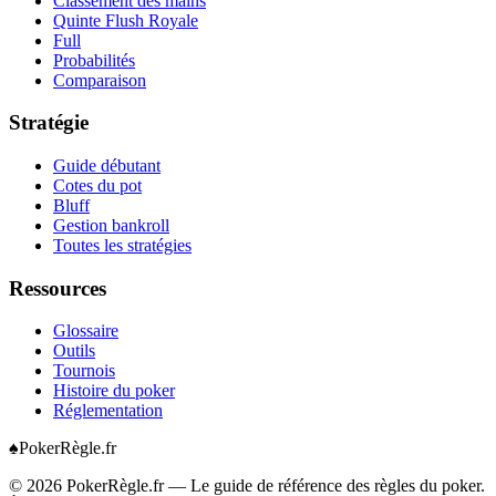
Classement des mains
Quinte Flush Royale
Full
Probabilités
Comparaison
Stratégie
Guide débutant
Cotes du pot
Bluff
Gestion bankroll
Toutes les stratégies
Ressources
Glossaire
Outils
Tournois
Histoire du poker
Réglementation
♠
Poker
Règle
.fr
©
2026
PokerRègle.fr — Le guide de référence des règles du poker.