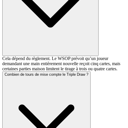
Cela dépend du règlement. Le WSOP prévoit qu’un joueur
demandant une main entièrement nouvelle reçoit cinq cartes, mais
certaines parties maison limitent le tirage à trois ou quatre cartes.
Combien de tours de mise compte le Triple Draw ?