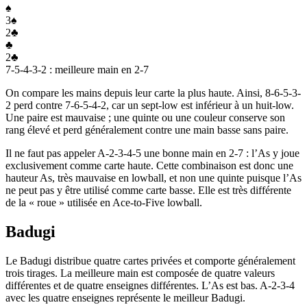
♠
3
♠
2
♣
♣
2
♣
7-5-4-3-2 : meilleure main en 2-7
On compare les mains depuis leur carte la plus haute. Ainsi, 8-6-5-3-
2 perd contre 7-6-5-4-2, car un sept-low est inférieur à un huit-low.
Une paire est mauvaise ; une quinte ou une couleur conserve son
rang élevé et perd généralement contre une main basse sans paire.
Il ne faut pas appeler A-2-3-4-5 une bonne main en 2-7 : l’As y joue
exclusivement comme carte haute. Cette combinaison est donc une
hauteur As, très mauvaise en lowball, et non une quinte puisque l’As
ne peut pas y être utilisé comme carte basse. Elle est très différente
de la « roue » utilisée en Ace-to-Five lowball.
Badugi
Le Badugi distribue quatre cartes privées et comporte généralement
trois tirages. La meilleure main est composée de quatre valeurs
différentes et de quatre enseignes différentes. L’As est bas. A-2-3-4
avec les quatre enseignes représente le meilleur Badugi.