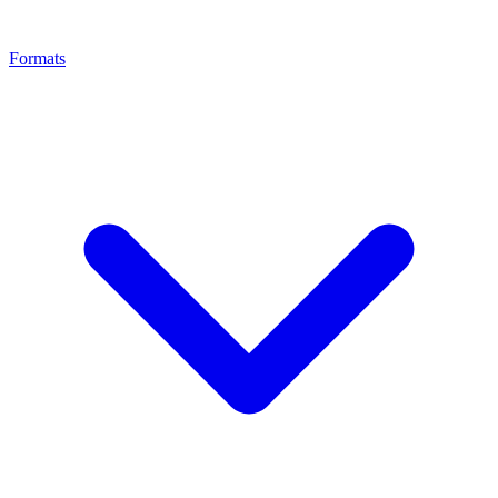
Formats