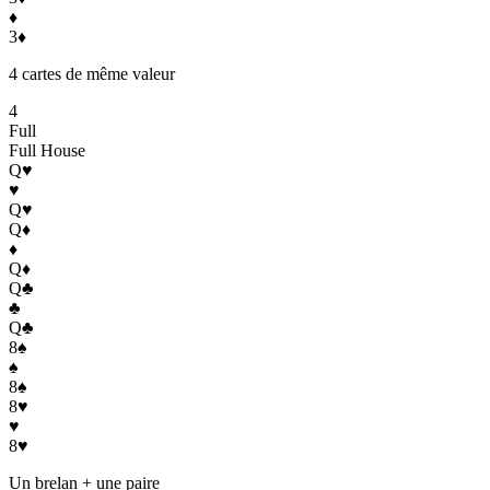
♦
3
♦
4 cartes de même valeur
4
Full
Full House
Q
♥
♥
Q
♥
Q
♦
♦
Q
♦
Q
♣
♣
Q
♣
8
♠
♠
8
♠
8
♥
♥
8
♥
Un brelan + une paire