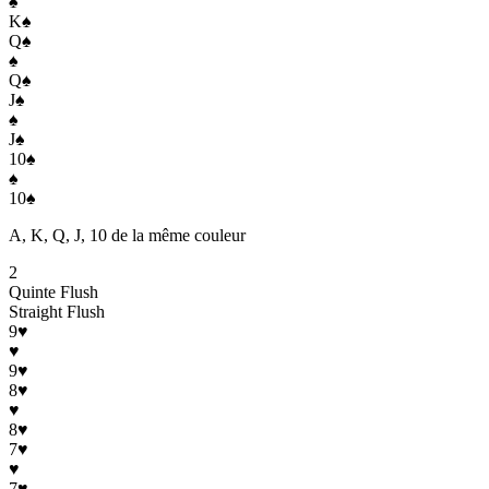
♠
K
♠
Q
♠
♠
Q
♠
J
♠
♠
J
♠
10
♠
♠
10
♠
A, K, Q, J, 10 de la même couleur
2
Quinte Flush
Straight Flush
9
♥
♥
9
♥
8
♥
♥
8
♥
7
♥
♥
7
♥