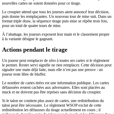
nouvelles cartes ne soient données pour ce tirage.
Le croupier attend que tous les joueurs aient annoncé leur décision,
puis donne les remplaçantes. Un nouveau tour de mise suit. Dans un
format triple draw, la séquence tirage puis mise se répète trois fois,
pour un total de quatre tours de mise.
À l’abattage, les joueurs exposent leur main et le classement propre
à la variante désigne le gagnant.
Actions pendant le tirage
Un joueur peut remplacer de zéro à toutes ses cartes si le règlement
le permet. Rester servi signifie ne rien remplacer. Cette décision peut
signaler une main déjà faite, mais elle n’est pas une preuve : un
joueur reste libre de bluffer.
Le nombre de cartes tirées est une information publique. Les cartes
défaussées restent cachées aux adversaires. Elles sont placées au
muck et ne doivent pas être reprises sans décision du croupier.
Si le talon ne contient plus assez de cartes, une redistribution du
talon peut être nécessaire. Le règlement WSOP exclut de cette
redistribution les défausses du tirage actuellement en cours ; il