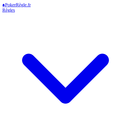
♠
Poker
Règle
.fr
Règles