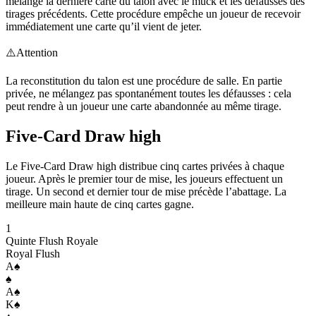
mélange la dernière carte du talon avec le muck et les défausses des
tirages précédents. Cette procédure empêche un joueur de recevoir
immédiatement une carte qu’il vient de jeter.
⚠️
Attention
La reconstitution du talon est une procédure de salle. En partie
privée, ne mélangez pas spontanément toutes les défausses : cela
peut rendre à un joueur une carte abandonnée au même tirage.
Five-Card Draw high
Le Five-Card Draw high distribue cinq cartes privées à chaque
joueur. Après le premier tour de mise, les joueurs effectuent un
tirage. Un second et dernier tour de mise précède l’abattage. La
meilleure main haute de cinq cartes gagne.
1
Quinte Flush Royale
Royal Flush
A
♠
♠
A
♠
K
♠