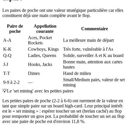
Les paires de poche ont une valeur stratégique particulière car elles
constituent déjà une main complète avant le flop.
Paire de
Appellation
Commentaire
poche
courante
Aces, Pocket
A-A
La meilleure main de départ
Rockets
K-K
Cowboys, Kings
Très forte, vulnérable à l'As
Q-Q
Ladies, Queens
Solide, surveiller A et K au board
Bonne main, attention aux cartes
J-J
Hooks, Jacks
hautes
T-T
Dimes
Hand de milieu
Small/Medium pairs, valeur de set
9-9 à 2-2
—
mining
💡
Le 'set mining' avec les petites paires
Les petites paires de poche (2-2 à 6-6) ont rarement de la valeur en
tant que simple paire sur un board high-card. Leur principal intérêt
est le « set mining » : espérer toucher un set (brelan caché) au flop
pour remporter un gros pot. La probabilité de toucher un set au flop
avec une paire de poche est d'environ 11,8 %.