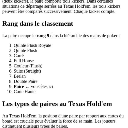
(deux kickers), la paire comporte trois kickers. Dans certaines
situations de départage serrées au Texas Hold'em, les trois kickers
peuvent être comparés successivement. Chaque kicker compte.
Rang dans le classement
La paire occupe le
rang 9
dans la hiérarchie des mains de poker :
Quinte Flush Royale
Quinte Flush
Carré
Full House
Couleur (Flush)
Suite (Straight)
Brelan
Double Paire
Paire
← vous êtes ici
Carte Haute
Les types de paires au Texas Hold'em
Au Texas Hold'em, la position d'une paire par rapport aux cartes du
board est cruciale pour évaluer la force de sa main. Les joueurs
distinguent plusieurs types de paires.