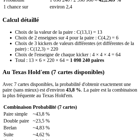
1 chance sur
environ 2,4
Calcul détaillé
Choix de la valeur de la paire : C(13,1) = 13
Choix de 2 enseignes sur 4 pour la paire : C(4,2) = 6
Choix de 3 kickers de valeurs différentes (et différentes de la
paire) : C(12,3) = 220
Choix de l'enseigne de chaque kicker : 4 × 4 × 4 = 64
Total : 13 × 6 × 220 × 64 =
1 098 240 paires
Au Texas Hold'em (7 cartes disponibles)
Avec 7 cartes disponibles, la probabilité d'obtenir exactement une
paire (sans mieux) est d'environ
43,8 %
. La paire est la combinaison
la plus fréquente au Texas Hold'em.
Combinaison
Probabilité (7 cartes)
Paire simple
~43,8 %
Double paire
~23,5 %
Brelan
~4,83 %
Suite
~4,62 %