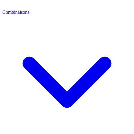
Combinaisons