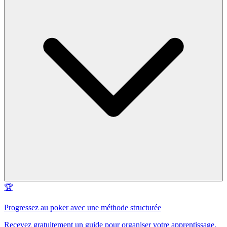
🏆
Progressez au poker avec une méthode structurée
Recevez gratuitement un guide pour organiser votre apprentissage,