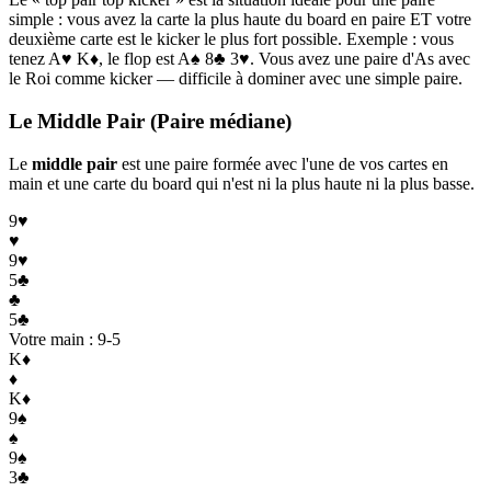
simple : vous avez la carte la plus haute du board en paire ET votre
deuxième carte est le kicker le plus fort possible. Exemple : vous
tenez A♥ K♦, le flop est A♠ 8♣ 3♥. Vous avez une paire d'As avec
le Roi comme kicker — difficile à dominer avec une simple paire.
Le Middle Pair (Paire médiane)
Le
middle pair
est une paire formée avec l'une de vos cartes en
main et une carte du board qui n'est ni la plus haute ni la plus basse.
9
♥
♥
9
♥
5
♣
♣
5
♣
Votre main : 9-5
K
♦
♦
K
♦
9
♠
♠
9
♠
3
♣