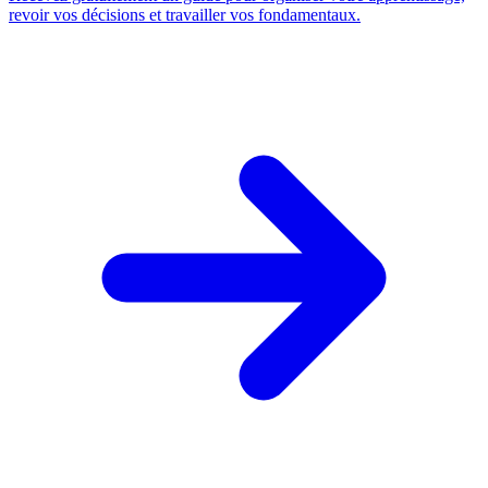
revoir vos décisions et travailler vos fondamentaux.