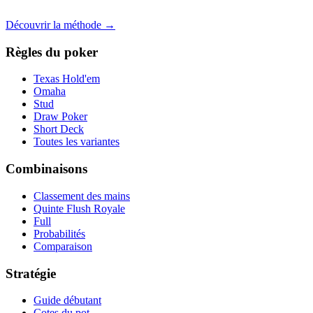
Découvrir la méthode →
Règles du poker
Texas Hold'em
Omaha
Stud
Draw Poker
Short Deck
Toutes les variantes
Combinaisons
Classement des mains
Quinte Flush Royale
Full
Probabilités
Comparaison
Stratégie
Guide débutant
Cotes du pot