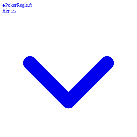
♠
Poker
Règle
.fr
Règles