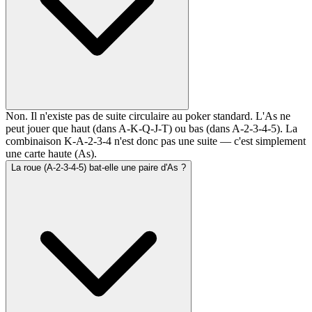
Non. Il n'existe pas de suite circulaire au poker standard. L'As ne
peut jouer que haut (dans A-K-Q-J-T) ou bas (dans A-2-3-4-5). La
combinaison K-A-2-3-4 n'est donc pas une suite — c'est simplement
une carte haute (As).
La roue (A-2-3-4-5) bat-elle une paire d'As ?