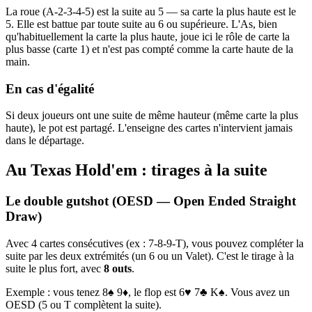
La roue (A-2-3-4-5) est la suite au 5 — sa carte la plus haute est le
5. Elle est battue par toute suite au 6 ou supérieure. L'As, bien
qu'habituellement la carte la plus haute, joue ici le rôle de carte la
plus basse (carte 1) et n'est pas compté comme la carte haute de la
main.
En cas d'égalité
Si deux joueurs ont une suite de même hauteur (même carte la plus
haute), le pot est partagé. L'enseigne des cartes n'intervient jamais
dans le départage.
Au Texas Hold'em : tirages à la suite
Le double gutshot (OESD — Open Ended Straight
Draw)
Avec 4 cartes consécutives (ex : 7-8-9-T), vous pouvez compléter la
suite par les deux extrémités (un 6 ou un Valet). C'est le tirage à la
suite le plus fort, avec
8 outs
.
Exemple : vous tenez 8♠ 9♦, le flop est 6♥ 7♣ K♠. Vous avez un
OESD (5 ou T complètent la suite).