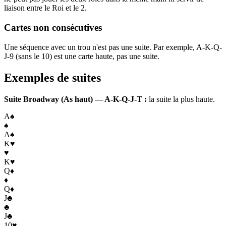
liaison entre le Roi et le 2.
Cartes non consécutives
Une séquence avec un trou n'est pas une suite. Par exemple, A-K-Q-
J-9 (sans le 10) est une carte haute, pas une suite.
Exemples de suites
Suite Broadway (As haut) — A-K-Q-J-T :
la suite la plus haute.
A
♠
♠
A
♠
K
♥
♥
K
♥
Q
♦
♦
Q
♦
J
♣
♣
J
♣
10
♥