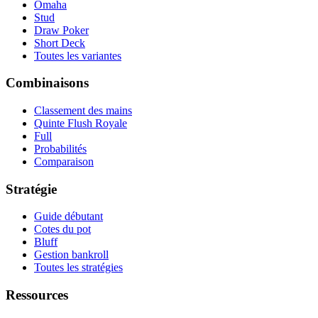
Omaha
Stud
Draw Poker
Short Deck
Toutes les variantes
Combinaisons
Classement des mains
Quinte Flush Royale
Full
Probabilités
Comparaison
Stratégie
Guide débutant
Cotes du pot
Bluff
Gestion bankroll
Toutes les stratégies
Ressources