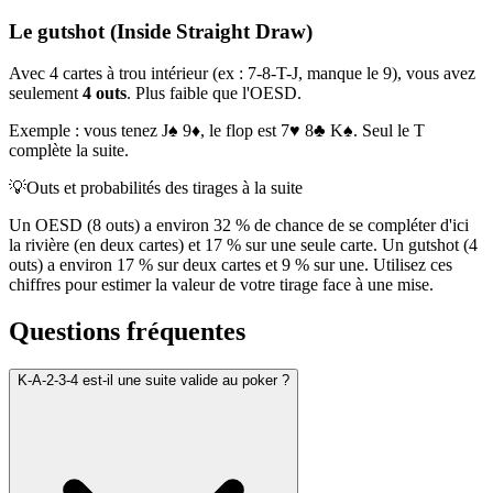
Le gutshot (Inside Straight Draw)
Avec 4 cartes à trou intérieur (ex : 7-8-T-J, manque le 9), vous avez
seulement
4 outs
. Plus faible que l'OESD.
Exemple : vous tenez J♠ 9♦, le flop est 7♥ 8♣ K♠. Seul le T
complète la suite.
💡
Outs et probabilités des tirages à la suite
Un OESD (8 outs) a environ 32 % de chance de se compléter d'ici
la rivière (en deux cartes) et 17 % sur une seule carte. Un gutshot (4
outs) a environ 17 % sur deux cartes et 9 % sur une. Utilisez ces
chiffres pour estimer la valeur de votre tirage face à une mise.
Questions fréquentes
K-A-2-3-4 est-il une suite valide au poker ?