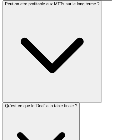
Peut-on etre profitable aux MTTs sur le long terme ?
Qu'est-ce que le 'Deal' a la table finale ?