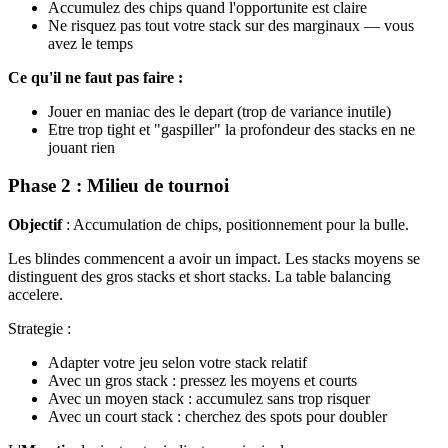
Accumulez des chips quand l'opportunite est claire
Ne risquez pas tout votre stack sur des marginaux — vous
avez le temps
Ce qu'il ne faut pas faire :
Jouer en maniac des le depart (trop de variance inutile)
Etre trop tight et "gaspiller" la profondeur des stacks en ne
jouant rien
Phase 2 : Milieu de tournoi
Objectif
: Accumulation de chips, positionnement pour la bulle.
Les blindes commencent a avoir un impact. Les stacks moyens se
distinguent des gros stacks et short stacks. La table balancing
accelere.
Strategie :
Adapter votre jeu selon votre stack relatif
Avec un gros stack : pressez les moyens et courts
Avec un moyen stack : accumulez sans trop risquer
Avec un court stack : cherchez des spots pour doubler