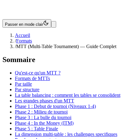
Passer en mode clair
Accueil
/
Formats
/
MTT (Multi-Table Tournament) — Guide Complet
Sommaire
Qu'est-ce qu'un MTT ?
Formats de MTTs
Par taille
Par structure
La table balancing : comment les tables se consolident
Les grandes phases d'un MTT
Phase 1 : Debut de tournoi (Niveaux 1-4)
Phase 2 : Milieu de tournoi
Phase 3 : La bulle du tournoi
Phase 4 : In the Money (ITM)
Phase 5 : Table Finale
La dimension multi-table : les challenges specifiques