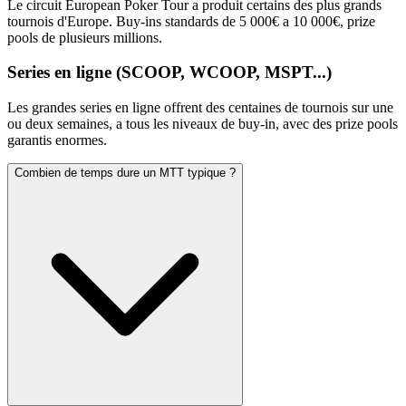
Le circuit European Poker Tour a produit certains des plus grands
tournois d'Europe. Buy-ins standards de 5 000€ a 10 000€, prize
pools de plusieurs millions.
Series en ligne (SCOOP, WCOOP, MSPT...)
Les grandes series en ligne offrent des centaines de tournois sur une
ou deux semaines, a tous les niveaux de buy-in, avec des prize pools
garantis enormes.
Combien de temps dure un MTT typique ?