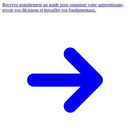
Recevez gratuitement un guide pour organiser votre apprentissage,
revoir vos décisions et travailler vos fondamentaux.