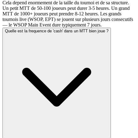
Cela depend enormement de la taille du tournoi et de sa structure.
Un petit MTT de 50-100 joueurs peut durer 3-5 heures. Un grand
MTT de 1000+ joueurs peut prendre 8-12 heures. Les grands
tournois live (WSOP, EPT) se jouent sur plusieurs jours consecutifs
— le WSOP Main Event dure typiquement 7 jours.
Quelle est la frequence de 'cash' dans un MTT bien joue ?