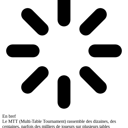
En bref
Le MTT (Multi-Table Tournament) rassemble des dizaines, des
centaines, parfois des milliers de joueurs sur plusieurs tables