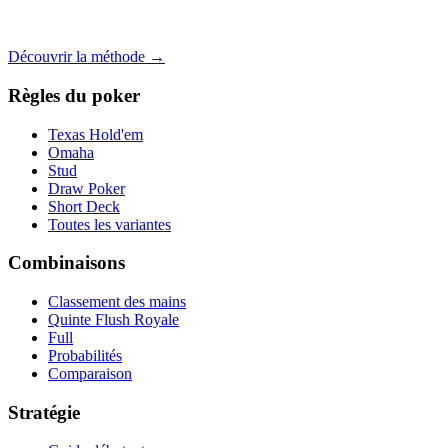
Découvrir la méthode →
Règles du poker
Texas Hold'em
Omaha
Stud
Draw Poker
Short Deck
Toutes les variantes
Combinaisons
Classement des mains
Quinte Flush Royale
Full
Probabilités
Comparaison
Stratégie