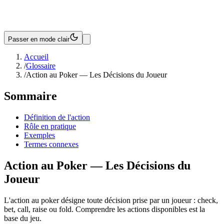
Passer en mode clair
Accueil
/
Glossaire
/
Action au Poker — Les Décisions du Joueur
Sommaire
Définition de l'action
Rôle en pratique
Exemples
Termes connexes
Action au Poker — Les Décisions du
Joueur
L'action au poker désigne toute décision prise par un joueur : check,
bet, call, raise ou fold. Comprendre les actions disponibles est la
base du jeu.