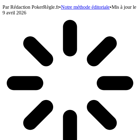
Par
Rédaction PokerRègle.fr
•
Notre méthode éditoriale
•
Mis à jour le
9 avril 2026