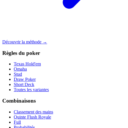
Découvrir la méthode →
Règles du poker
Texas Hold'em
Omaha
Stud
Draw Poker
Short Deck
Toutes les variantes
Combinaisons
Classement des mains
Quinte Flush Royale
Full
Probabilités