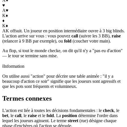
A
♥
♥
A
♥
K
♦
♦
K
♦
AK offsuit
. Un joueur en position intermédiaire ouvre à 3 big blinds.
L'action arrive sur vous : vous pouvez
call
(suivre les 3 BB),
raise
(relancer à 9 BB par exemple), ou
fold
(coucher votre main).
Au flop, si tout le monde checke, on dit qu'il n'y a "pas eu d'action"
— le tour se termine sans mise.
ℹ️
Information
On utilise aussi "action" pour décrire une table animée : "il y a
beaucoup d'action ce soir" signifie que les joueurs sont agressifs et
que les pots sont fréquents et volumineux.
Termes connexes
L'action est liée à toutes les décisions fondamentales : le
check
, le
bet
, le
call
, le
raise
et le
fold
. La
position
détermine l'ordre dans
lequel les joueurs agissent. Le terme
street
(rue) désigne chaque
phase d'enchères où l'action se déroule.