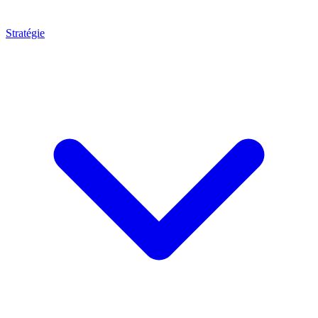
Stratégie