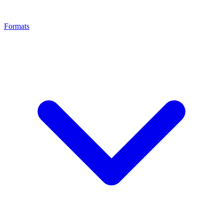
Formats