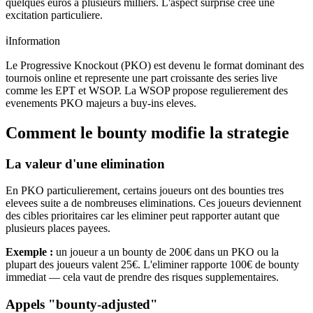
quelques euros a plusieurs milliers. L'aspect surprise cree une
excitation particuliere.
ℹ️
Information
Le Progressive Knockout (PKO) est devenu le format dominant des
tournois online et represente une part croissante des series live
comme les EPT et WSOP. La WSOP propose regulierement des
evenements PKO majeurs a buy-ins eleves.
Comment le bounty modifie la strategie
La valeur d'une elimination
En PKO particulierement, certains joueurs ont des bounties tres
elevees suite a de nombreuses eliminations. Ces joueurs deviennent
des cibles prioritaires car les eliminer peut rapporter autant que
plusieurs places payees.
Exemple :
un joueur a un bounty de 200€ dans un PKO ou la
plupart des joueurs valent 25€. L'eliminer rapporte 100€ de bounty
immediat — cela vaut de prendre des risques supplementaires.
Appels "bounty-adjusted"