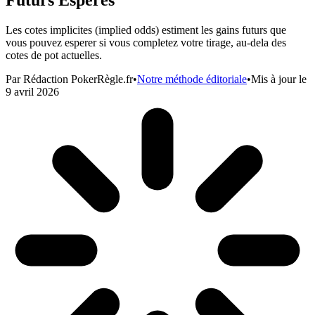
Les cotes implicites (implied odds) estiment les gains futurs que
vous pouvez esperer si vous completez votre tirage, au-dela des
cotes de pot actuelles.
Par
Rédaction PokerRègle.fr
•
Notre méthode éditoriale
•
Mis à jour le
9 avril 2026