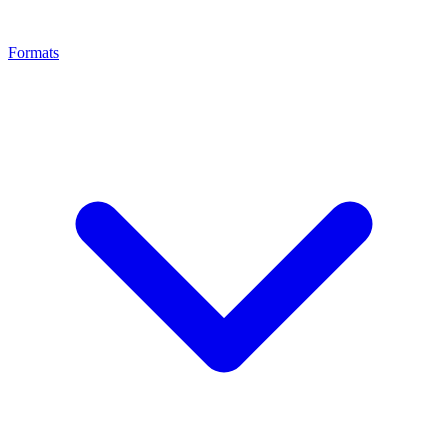
Formats