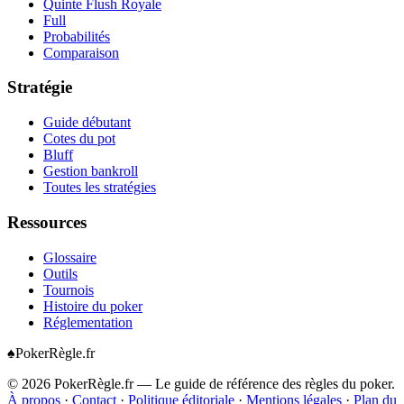
Quinte Flush Royale
Full
Probabilités
Comparaison
Stratégie
Guide débutant
Cotes du pot
Bluff
Gestion bankroll
Toutes les stratégies
Ressources
Glossaire
Outils
Tournois
Histoire du poker
Réglementation
♠
Poker
Règle
.fr
©
2026
PokerRègle.fr — Le guide de référence des règles du poker.
À propos
·
Contact
·
Politique éditoriale
·
Mentions légales
·
Plan du