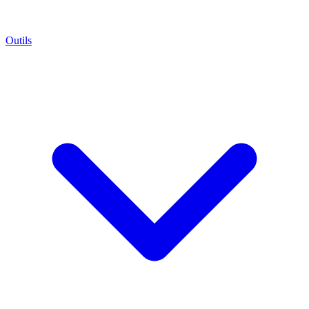
Outils