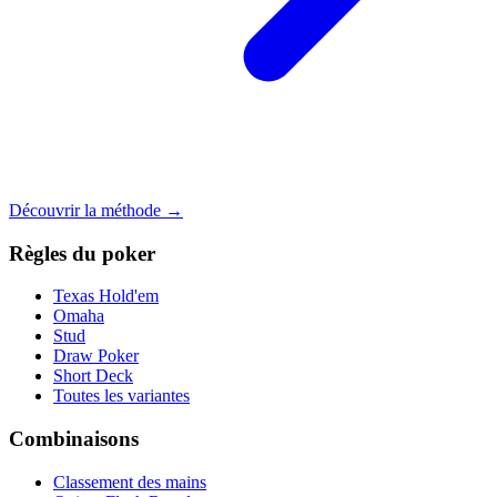
Découvrir la méthode →
Règles du poker
Texas Hold'em
Omaha
Stud
Draw Poker
Short Deck
Toutes les variantes
Combinaisons
Classement des mains