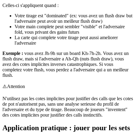
Celles-ci s'appliquent quand :
Votre tirage est "dominated" (ex: vous avez un flush draw but
l'adversaire peut avoir un meilleur flush draw)
Votre main complete peut sembler "visible" et l'adversaire
fold, vous privant des gains futurs
La carte qui complete votre tirage peut aussi ameliorer
l'adversaire
Exemple :
vous avez Jh-9h sur un board Kh-7h-2h. Vous avez un
flush draw, mais si l'adversaire a Ah-Qh (nuts flush draw), vous
avez des cotes implicites inverses catastrophiques. Si vous
completez votre flush, vous perdez a l'adversaire qui a un meilleur
flush.
⚠️
Attention
N'utilisez pas les cotes implicites pour justifier des calls que les cotes
de pot n'autorisent pas, sans une analyse serieuse du profil de
l'adversaire et du type de tirage. Beaucoup de joueurs "inventent"
des cotes implicites pour justifier des calls instinctifs.
Application pratique : jouer pour les sets