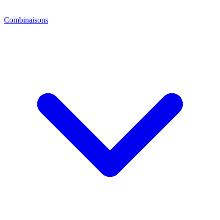
Combinaisons