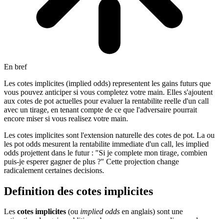
En bref
Les cotes implicites (implied odds) representent les gains futurs que
vous pouvez anticiper si vous completez votre main. Elles s'ajoutent
aux cotes de pot actuelles pour evaluer la rentabilite reelle d'un call
avec un tirage, en tenant compte de ce que l'adversaire pourrait
encore miser si vous realisez votre main.
Les cotes implicites sont l'extension naturelle des cotes de pot. La ou
les pot odds mesurent la rentabilite immediate d'un call, les implied
odds projettent dans le futur : "Si je complete mon tirage, combien
puis-je esperer gagner de plus ?" Cette projection change
radicalement certaines decisions.
Definition des cotes implicites
Les
cotes implicites
(ou
implied odds
en anglais) sont une