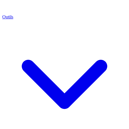
Outils