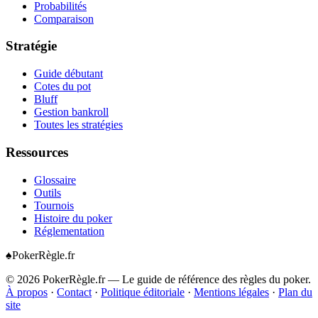
Probabilités
Comparaison
Stratégie
Guide débutant
Cotes du pot
Bluff
Gestion bankroll
Toutes les stratégies
Ressources
Glossaire
Outils
Tournois
Histoire du poker
Réglementation
♠
Poker
Règle
.fr
©
2026
PokerRègle.fr — Le guide de référence des règles du poker.
À propos
·
Contact
·
Politique éditoriale
·
Mentions légales
·
Plan du
site