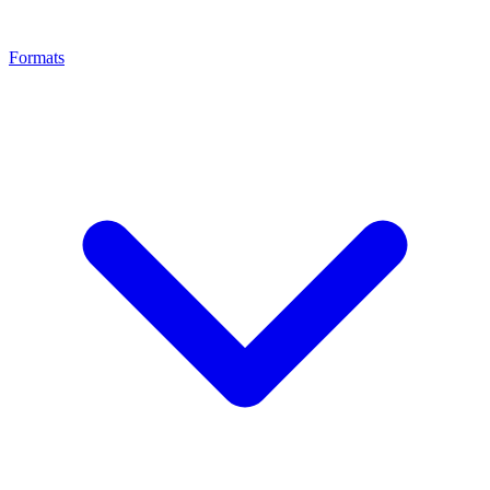
Formats