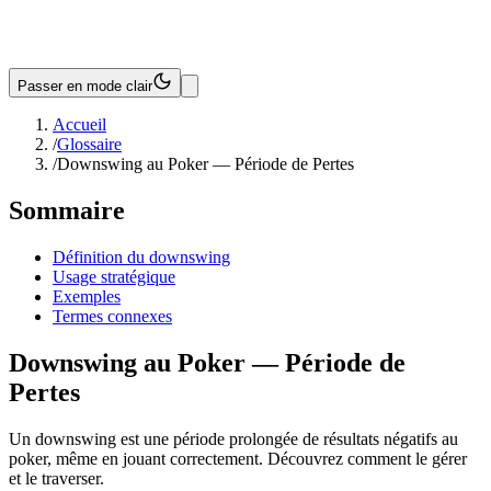
Passer en mode clair
Accueil
/
Glossaire
/
Downswing au Poker — Période de Pertes
Sommaire
Définition du downswing
Usage stratégique
Exemples
Termes connexes
Downswing au Poker — Période de
Pertes
Un downswing est une période prolongée de résultats négatifs au
poker, même en jouant correctement. Découvrez comment le gérer
et le traverser.