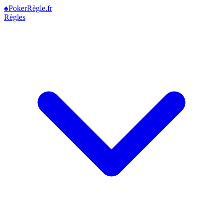
♠
Poker
Règle
.fr
Règles