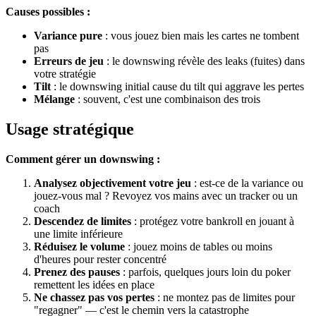
Causes possibles :
Variance pure
: vous jouez bien mais les cartes ne tombent
pas
Erreurs de jeu
: le downswing révèle des leaks (fuites) dans
votre stratégie
Tilt
: le downswing initial cause du tilt qui aggrave les pertes
Mélange
: souvent, c'est une combinaison des trois
Usage stratégique
Comment gérer un downswing :
Analysez objectivement votre jeu
: est-ce de la variance ou
jouez-vous mal ? Revoyez vos mains avec un tracker ou un
coach
Descendez de limites
: protégez votre bankroll en jouant à
une limite inférieure
Réduisez le volume
: jouez moins de tables ou moins
d'heures pour rester concentré
Prenez des pauses
: parfois, quelques jours loin du poker
remettent les idées en place
Ne chassez pas vos pertes
: ne montez pas de limites pour
"regagner" — c'est le chemin vers la catastrophe