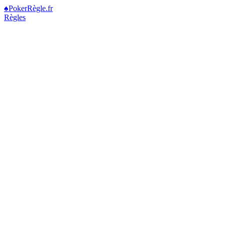
♠
Poker
Règle
.fr
Règles