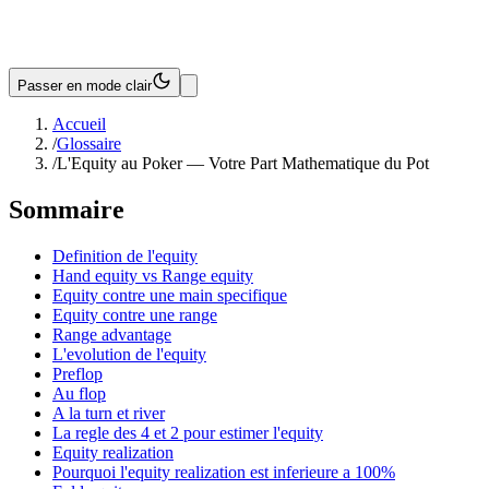
Passer en mode clair
Accueil
/
Glossaire
/
L'Equity au Poker — Votre Part Mathematique du Pot
Sommaire
Definition de l'equity
Hand equity vs Range equity
Equity contre une main specifique
Equity contre une range
Range advantage
L'evolution de l'equity
Preflop
Au flop
A la turn et river
La regle des 4 et 2 pour estimer l'equity
Equity realization
Pourquoi l'equity realization est inferieure a 100%