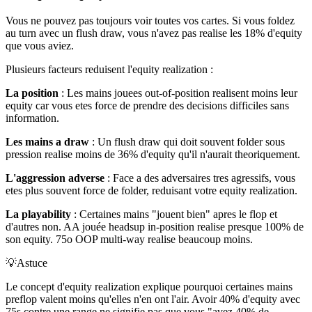
Vous ne pouvez pas toujours voir toutes vos cartes. Si vous foldez
au turn avec un flush draw, vous n'avez pas realise les 18% d'equity
que vous aviez.
Plusieurs facteurs reduisent l'equity realization :
La position
: Les mains jouees out-of-position realisent moins leur
equity car vous etes force de prendre des decisions difficiles sans
information.
Les mains a draw
: Un flush draw qui doit souvent folder sous
pression realise moins de 36% d'equity qu'il n'aurait theoriquement.
L'aggression adverse
: Face a des adversaires tres agressifs, vous
etes plus souvent force de folder, reduisant votre equity realization.
La playability
: Certaines mains "jouent bien" apres le flop et
d'autres non. AA jouée headsup in-position realise presque 100% de
son equity. 75o OOP multi-way realise beaucoup moins.
💡
Astuce
Le concept d'equity realization explique pourquoi certaines mains
preflop valent moins qu'elles n'en ont l'air. Avoir 40% d'equity avec
75s contre une range ne signifie pas que vous "avez 40% de