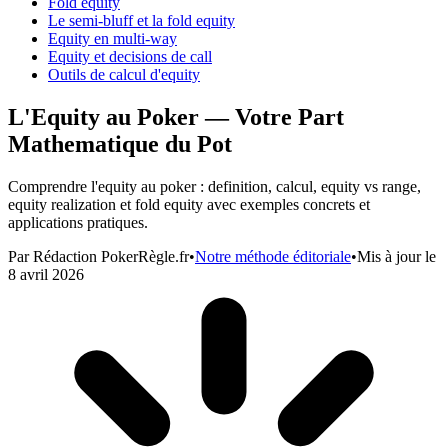
Fold equity
Le semi-bluff et la fold equity
Equity en multi-way
Equity et decisions de call
Outils de calcul d'equity
L'Equity au Poker — Votre Part
Mathematique du Pot
Comprendre l'equity au poker : definition, calcul, equity vs range,
equity realization et fold equity avec exemples concrets et
applications pratiques.
Par
Rédaction PokerRègle.fr
•
Notre méthode éditoriale
•
Mis à jour le
8 avril 2026