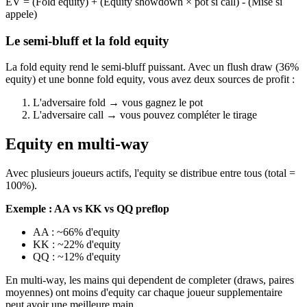
EV = (Fold equity) + (Equity showdown × pot si call) - (Mise si
appele)
Le semi-bluff et la fold equity
La fold equity rend le semi-bluff puissant. Avec un flush draw (36%
equity) et une bonne fold equity, vous avez deux sources de profit :
L'adversaire fold → vous gagnez le pot
L'adversaire call → vous pouvez compléter le tirage
Equity en multi-way
Avec plusieurs joueurs actifs, l'equity se distribue entre tous (total =
100%).
Exemple : AA vs KK vs QQ preflop
AA : ~66% d'equity
KK : ~22% d'equity
QQ : ~12% d'equity
En multi-way, les mains qui dependent de completer (draws, paires
moyennes) ont moins d'equity car chaque joueur supplementaire
peut avoir une meilleure main.