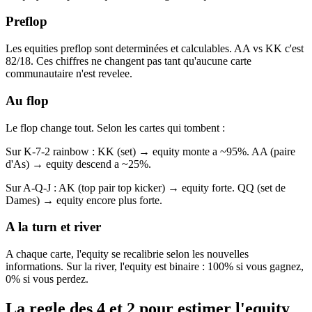
Preflop
Les equities preflop sont determinées et calculables. AA vs KK c'est
82/18. Ces chiffres ne changent pas tant qu'aucune carte
communautaire n'est revelee.
Au flop
Le flop change tout. Selon les cartes qui tombent :
Sur K-7-2 rainbow : KK (set) → equity monte a ~95%. AA (paire
d'As) → equity descend a ~25%.
Sur A-Q-J : AK (top pair top kicker) → equity forte. QQ (set de
Dames) → equity encore plus forte.
A la turn et river
A chaque carte, l'equity se recalibrie selon les nouvelles
informations. Sur la river, l'equity est binaire : 100% si vous gagnez,
0% si vous perdez.
La regle des 4 et 2 pour estimer l'equity