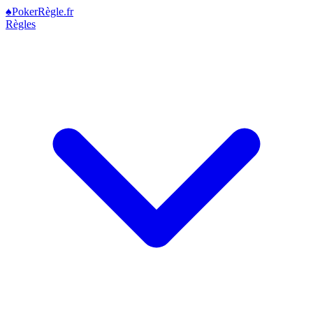
♠
Poker
Règle
.fr
Règles