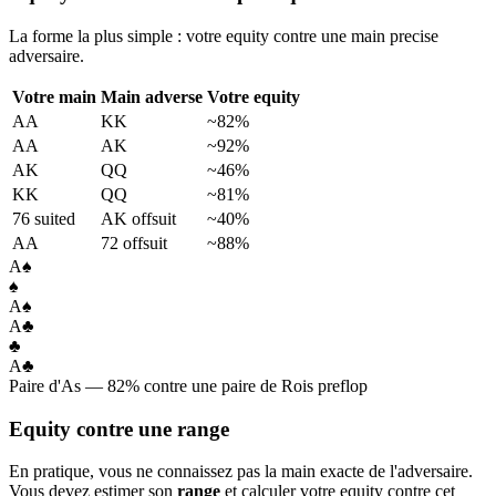
La forme la plus simple : votre equity contre une main precise
adversaire.
Votre main
Main adverse
Votre equity
AA
KK
~82%
AA
AK
~92%
AK
QQ
~46%
KK
QQ
~81%
76 suited
AK offsuit
~40%
AA
72 offsuit
~88%
A
♠
♠
A
♠
A
♣
♣
A
♣
Paire d'As — 82% contre une paire de Rois preflop
Equity contre une range
En pratique, vous ne connaissez pas la main exacte de l'adversaire.
Vous devez estimer son
range
et calculer votre equity contre cet