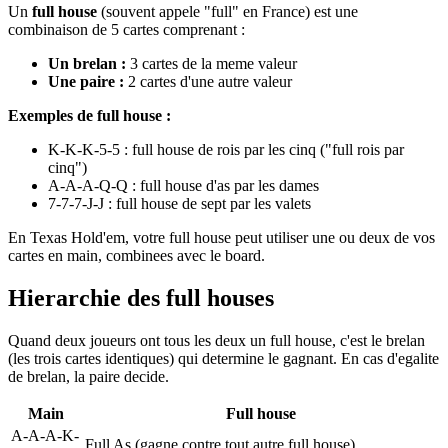
Un
full house
(souvent appele "full" en France) est une
combinaison de 5 cartes comprenant :
Un brelan :
3 cartes de la meme valeur
Une paire :
2 cartes d'une autre valeur
Exemples de full house :
K-K-K-5-5 : full house de rois par les cinq ("full rois par
cinq")
A-A-A-Q-Q : full house d'as par les dames
7-7-7-J-J : full house de sept par les valets
En Texas Hold'em, votre full house peut utiliser une ou deux de vos
cartes en main, combinees avec le board.
Hierarchie des full houses
Quand deux joueurs ont tous les deux un full house, c'est le brelan
(les trois cartes identiques) qui determine le gagnant. En cas d'egalite
de brelan, la paire decide.
Main
Full house
A-A-A-K-
Full As (gagne contre tout autre full house)