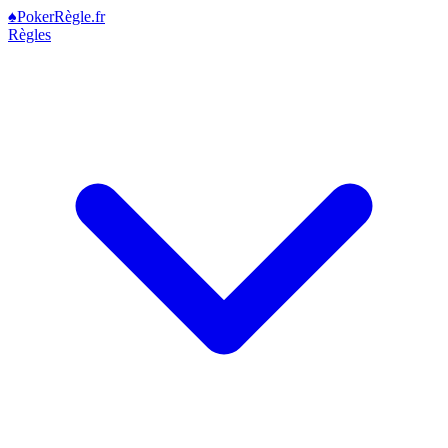
♠
Poker
Règle
.fr
Règles