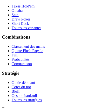
Texas Hold'em
Omaha
Stud
Draw Poker
Short Deck
Toutes les variantes
Combinaisons
Classement des mains
Quinte Flush Royale
Full
Probabilités
Comparaison
Stratégie
Guide débutant
Cotes du pot
Bluff
Gestion bankroll
Toutes les stratégies