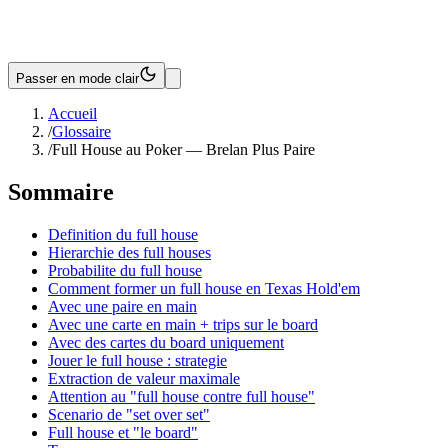
Passer en mode clair
Accueil
/
Glossaire
/
Full House au Poker — Brelan Plus Paire
Sommaire
Definition du full house
Hierarchie des full houses
Probabilite du full house
Comment former un full house en Texas Hold'em
Avec une paire en main
Avec une carte en main + trips sur le board
Avec des cartes du board uniquement
Jouer le full house : strategie
Extraction de valeur maximale
Attention au "full house contre full house"
Scenario de "set over set"
Full house et "le board"