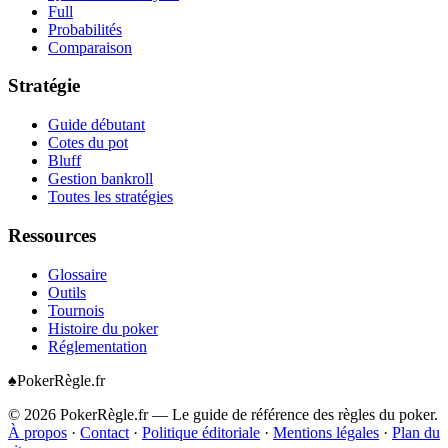
Full
Probabilités
Comparaison
Stratégie
Guide débutant
Cotes du pot
Bluff
Gestion bankroll
Toutes les stratégies
Ressources
Glossaire
Outils
Tournois
Histoire du poker
Réglementation
♠
Poker
Règle
.fr
©
2026
PokerRègle.fr — Le guide de référence des règles du poker.
À propos
·
Contact
·
Politique éditoriale
·
Mentions légales
·
Plan du