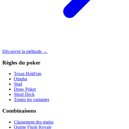
Découvrir la méthode →
Règles du poker
Texas Hold'em
Omaha
Stud
Draw Poker
Short Deck
Toutes les variantes
Combinaisons
Classement des mains
Quinte Flush Royale