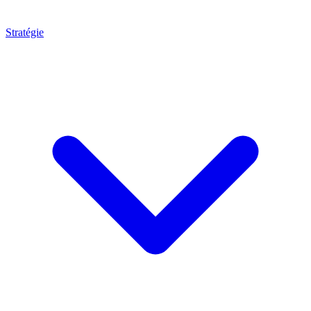
Stratégie