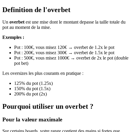
Definition de l'overbet
Un
overbet
est une mise dont le montant depasse la taille totale du
pot au moment de la mise.
Exemples :
Pot : 100€, vous misez 120€ → overbet de 1.2x le pot
Pot : 200€, vous misez 300€ → overbet de 1.5x le pot
Pot : 500€, vous misez 1000€ → overbet de 2x le pot (double
pot bet)
Les oversizes les plus courants en pratique :
125% du pot (1.25x)
150% du pot (1.5x)
200% du pot (2x)
Pourquoi utiliser un overbet ?
Pour la valeur maximale
Sur certains boards, votre range contient des mains si fortes que