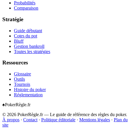
Probabilités
Comparaison
Stratégie
Guide débutant
Cotes du pot
Bluff
Gestion bankroll
Toutes les stratégies
Ressources
Glossaire
Outils
Tournois
Histoire du poker
Réglementation
♠
Poker
Règle
.fr
©
2026
PokerRègle.fr — Le guide de référence des règles du poker.
À propos
·
Contact
·
Politique éditoriale
·
Mentions légales
·
Plan du
site