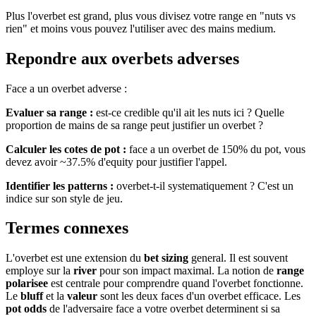
Plus l'overbet est grand, plus vous divisez votre range en "nuts vs
rien" et moins vous pouvez l'utiliser avec des mains medium.
Repondre aux overbets adverses
Face a un overbet adverse :
Evaluer sa range :
est-ce credible qu'il ait les nuts ici ? Quelle
proportion de mains de sa range peut justifier un overbet ?
Calculer les cotes de pot :
face a un overbet de 150% du pot, vous
devez avoir ~37.5% d'equity pour justifier l'appel.
Identifier les patterns :
overbet-t-il systematiquement ? C'est un
indice sur son style de jeu.
Termes connexes
L'overbet est une extension du
bet sizing
general. Il est souvent
employe sur la
river
pour son impact maximal. La notion de
range
polarisee
est centrale pour comprendre quand l'overbet fonctionne.
Le
bluff
et la
valeur
sont les deux faces d'un overbet efficace. Les
pot odds
de l'adversaire face a votre overbet determinent si sa