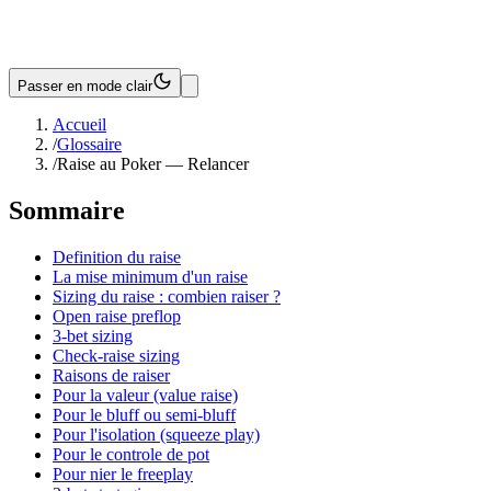
Passer en mode clair
Accueil
/
Glossaire
/
Raise au Poker — Relancer
Sommaire
Definition du raise
La mise minimum d'un raise
Sizing du raise : combien raiser ?
Open raise preflop
3-bet sizing
Check-raise sizing
Raisons de raiser
Pour la valeur (value raise)
Pour le bluff ou semi-bluff
Pour l'isolation (squeeze play)
Pour le controle de pot
Pour nier le freeplay