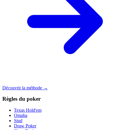
Découvrir la méthode →
Règles du poker
Texas Hold'em
Omaha
Stud
Draw Poker