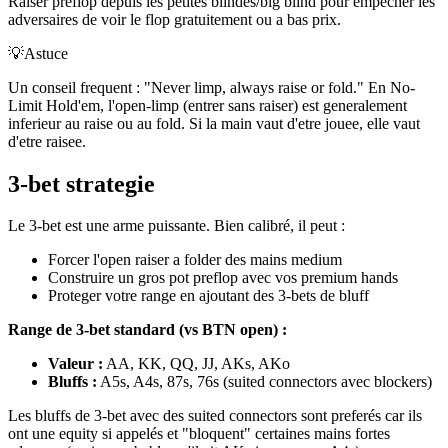
Raiser preflop depuis les petites blindes/big blind pour empecher les
adversaires de voir le flop gratuitement ou a bas prix.
💡
Astuce
Un conseil frequent : "Never limp, always raise or fold." En No-
Limit Hold'em, l'open-limp (entrer sans raiser) est generalement
inferieur au raise ou au fold. Si la main vaut d'etre jouee, elle vaut
d'etre raisee.
3-bet strategie
Le 3-bet est une arme puissante. Bien calibré, il peut :
Forcer l'open raiser a folder des mains medium
Construire un gros pot preflop avec vos premium hands
Proteger votre range en ajoutant des 3-bets de bluff
Range de 3-bet standard (vs BTN open) :
Valeur :
AA, KK, QQ, JJ, AKs, AKo
Bluffs :
A5s, A4s, 87s, 76s (suited connectors avec blockers)
Les bluffs de 3-bet avec des suited connectors sont preferés car ils
ont une equity si appelés et "bloquent" certaines mains fortes