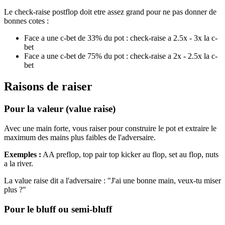
Le check-raise postflop doit etre assez grand pour ne pas donner de
bonnes cotes :
Face a une c-bet de 33% du pot : check-raise a 2.5x - 3x la c-
bet
Face a une c-bet de 75% du pot : check-raise a 2x - 2.5x la c-
bet
Raisons de raiser
Pour la valeur (value raise)
Avec une main forte, vous raiser pour construire le pot et extraire le
maximum des mains plus faibles de l'adversaire.
Exemples :
AA preflop, top pair top kicker au flop, set au flop, nuts
a la river.
La value raise dit a l'adversaire : "J'ai une bonne main, veux-tu miser
plus ?"
Pour le bluff ou semi-bluff