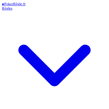
♠
Poker
Règle
.fr
Règles