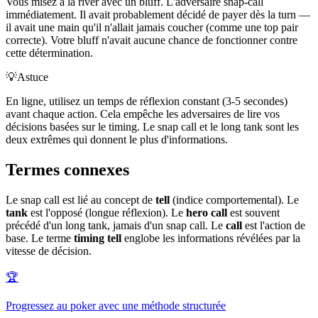
Vous misez à la river avec un bluff. L'adversaire snap-call
immédiatement. Il avait probablement décidé de payer dès la turn —
il avait une main qu'il n'allait jamais coucher (comme une top pair
correcte). Votre bluff n'avait aucune chance de fonctionner contre
cette détermination.
💡
Astuce
En ligne, utilisez un temps de réflexion constant (3-5 secondes)
avant chaque action. Cela empêche les adversaires de lire vos
décisions basées sur le timing. Le snap call et le long tank sont les
deux extrêmes qui donnent le plus d'informations.
Termes connexes
Le snap call est lié au concept de
tell
(indice comportemental). Le
tank
est l'opposé (longue réflexion). Le
hero call
est souvent
précédé d'un long tank, jamais d'un snap call. Le
call
est l'action de
base. Le terme
timing tell
englobe les informations révélées par la
vitesse de décision.
🏆
Progressez au poker avec une méthode structurée