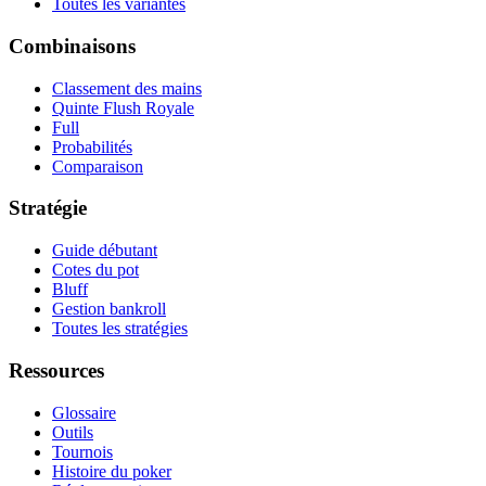
Toutes les variantes
Combinaisons
Classement des mains
Quinte Flush Royale
Full
Probabilités
Comparaison
Stratégie
Guide débutant
Cotes du pot
Bluff
Gestion bankroll
Toutes les stratégies
Ressources
Glossaire
Outils
Tournois
Histoire du poker