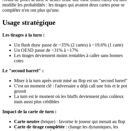
modifie les probabilités : les tirages qui avaient deux cartes pour se
compléter n'en ont plus qu'une.
Usage stratégique
Les tirages à la turn :
Un flush draw passe de ~35% (2 cartes) à ~19.6% (1 carte)
Un OESD passe de ~31% à ~17%
Les tirages deviennent moins rentables à caller sans bonnes
cotes
Le "second barrel" :
Miser à la turn après avoir misé au flop est un "second barrel"
C'est un moment clé : l'adversaire a déjà call une fois et le pot
grossit
La turn est le moment où les bluffs deviennent plus coûteux
mais aussi plus crédibles
Impact de la carte de turn :
Carte neutre
(brique) : favorise le joueur qui menait au flop
Carte de tirage complétée
: change les dynamiques, les