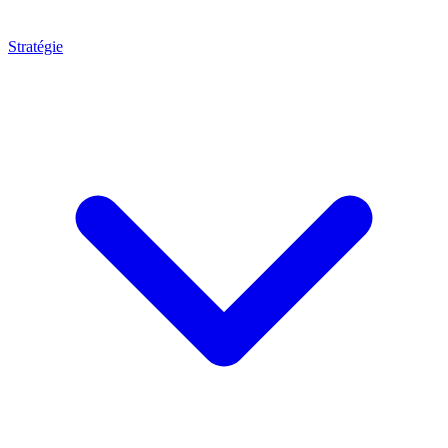
Stratégie