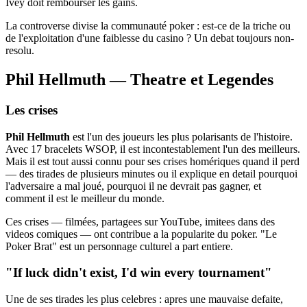
Ivey doit rembourser les gains.
La controverse divise la communauté poker : est-ce de la triche ou
de l'exploitation d'une faiblesse du casino ? Un debat toujours non-
resolu.
Phil Hellmuth — Theatre et Legendes
Les crises
Phil Hellmuth
est l'un des joueurs les plus polarisants de l'histoire.
Avec 17 bracelets WSOP, il est incontestablement l'un des meilleurs.
Mais il est tout aussi connu pour ses crises homériques quand il perd
— des tirades de plusieurs minutes ou il explique en detail pourquoi
l'adversaire a mal joué, pourquoi il ne devrait pas gagner, et
comment il est le meilleur du monde.
Ces crises — filmées, partagees sur YouTube, imitees dans des
videos comiques — ont contribue a la popularite du poker. "Le
Poker Brat" est un personnage culturel a part entiere.
"If luck didn't exist, I'd win every tournament"
Une de ses tirades les plus celebres : apres une mauvaise defaite,