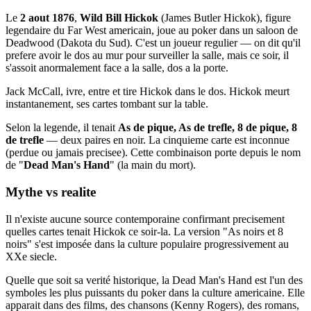
Le
2 aout 1876
,
Wild Bill Hickok
(James Butler Hickok), figure
legendaire du Far West americain, joue au poker dans un saloon de
Deadwood (Dakota du Sud). C'est un joueur regulier — on dit qu'il
prefere avoir le dos au mur pour surveiller la salle, mais ce soir, il
s'assoit anormalement face a la salle, dos a la porte.
Jack McCall, ivre, entre et tire Hickok dans le dos. Hickok meurt
instantanement, ses cartes tombant sur la table.
Selon la legende, il tenait
As de pique, As de trefle, 8 de pique, 8
de trefle
— deux paires en noir. La cinquieme carte est inconnue
(perdue ou jamais precisee). Cette combinaison porte depuis le nom
de "
Dead Man's Hand
" (la main du mort).
Mythe vs realite
Il n'existe aucune source contemporaine confirmant precisement
quelles cartes tenait Hickok ce soir-la. La version "As noirs et 8
noirs" s'est imposée dans la culture populaire progressivement au
XXe siecle.
Quelle que soit sa verité historique, la Dead Man's Hand est l'un des
symboles les plus puissants du poker dans la culture americaine. Elle
apparait dans des films, des chansons (Kenny Rogers), des romans,