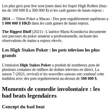
Les plus gros pots live sont joues dans les Super High Rollers (buy-
ins de 100 000 $ a 300 000 $) et les cash games de hauts enjeux :
2014
— Triton Poker a Macao : Des pots regulièrement supérieurs a
1 000 000 $ HKD
dans les cash games de hauts enjeux.
The Biggest Bluff
(2021) : L'autrice Maria Konnikova documente
son parcours du poker amateur a professionnelle, incluant des
observations de mains a enjeux elevés.
Les High Stakes Poker : les pots televises les plus
grands
L'emission
High Stakes Poker
a produit de nombreux pots de
plusieurs centaines de milliers de dollars televises en direct. La
saison 7 (2021, revival) et les nouvelles saisons ont continué cette
tradition avec des pots regulierement au-dessus de
500 000 $
.
Moments de comedie involontaire : les
bad beats legendaires
Concept du bad beat