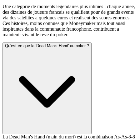
Une categorie de moments legendaires plus intimes : chaque annee,
des dizaines de joueurs francais se qualifient pour de grands events
via des satellites a quelques euros et realisent des scores enormes.
Ces histoires, moins connues que Moneymaker mais tout aussi
inspirantes dans la communaute francophone, contribuent a
maintenir vivant le reve du poker.
Qu'est-ce que la 'Dead Man's Hand' au poker ?
La Dead Man's Hand (main du mort) est la combinaison As-As-8-8