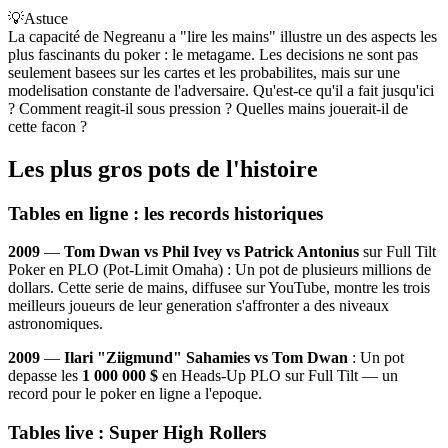
💡
Astuce
La capacité de Negreanu a "lire les mains" illustre un des aspects les
plus fascinants du poker : le metagame. Les decisions ne sont pas
seulement basees sur les cartes et les probabilites, mais sur une
modelisation constante de l'adversaire. Qu'est-ce qu'il a fait jusqu'ici
? Comment reagit-il sous pression ? Quelles mains jouerait-il de
cette facon ?
Les plus gros pots de l'histoire
Tables en ligne : les records historiques
2009
—
Tom Dwan vs Phil Ivey vs Patrick Antonius
sur Full Tilt
Poker en PLO (Pot-Limit Omaha) : Un pot de plusieurs millions de
dollars. Cette serie de mains, diffusee sur YouTube, montre les trois
meilleurs joueurs de leur generation s'affronter a des niveaux
astronomiques.
2009
—
Ilari "Ziigmund" Sahamies vs Tom Dwan
: Un pot
depasse les
1 000 000 $
en Heads-Up PLO sur Full Tilt — un
record pour le poker en ligne a l'epoque.
Tables live : Super High Rollers