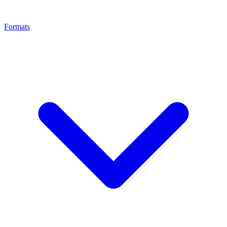
Formats