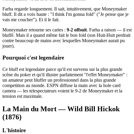
Farha regarde longuement. Il sait, intuitivement, que Moneymaker
bluff. Il dit a voix haute : "I think I'm gonna fold" ("Je pense que je
vais me coucher"). Et il le fait.
Moneymaker retourne ses cartes :
9-2 offsuit
. Farha a raison — il est
bluffé. Mais il a quand même fait le bon fold (son Huit-Huit perdrait
contre beaucoup de mains avec lesquelles Moneymaker aurait pu
jouer).
Pourquoi c'est legendaire
Ce bluff est legendaire parce qu'il est survenu sur la plus grande
scène du poker et qu'il illustre parfaitement "l'effet Moneymaker" :
un amateur peut bluffer un professionnel dans la plus grande
competition au monde. ESPN diffuse la main avec la hole card
camera — les telespectateurs voient le 9-2 de Moneymaker et la
tension est maximale.
La Main du Mort — Wild Bill Hickok
(1876)
L'histoire