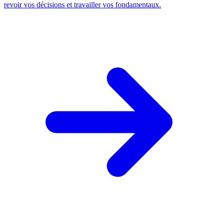
revoir vos décisions et travailler vos fondamentaux.