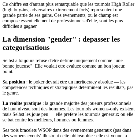
Ce chiffre est d'autant plus remarquable que les tournois High Roller
(high buy-ins, adversaires extremement forts) representent une
grande partie de ses gains. Ces evenements, ou le champ est
compose essentiellement de professionnels d'elite, sont les plus
difficiles a gagner.
La dimension "gender" : depasser les
categorisations
Selbst a toujours refuse d'etre definie uniquement comme "une
bonne joueuse". Elle voulait etre evaluee comme un bon joueur,
point.
Sa position
: le poker devrait etre un meritocracy absolue — les
competences techniques et strategiques determinent les resultats, pas
le genre.
La realite pratique
: la grande majorite des joueurs professionnels
de haut niveau sont des hommes. Les tournois womens-only existent
mais Selbst les joue peu — elle prefere les tournois generaux ou elle
se bat contre les meilleurs, hommes ou femmes.
Ses trois bracelets WSOP dans des evenements generaux (pas dans
des womens events) illustrent cette philosophie : elle est venue, a