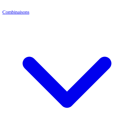
Combinaisons