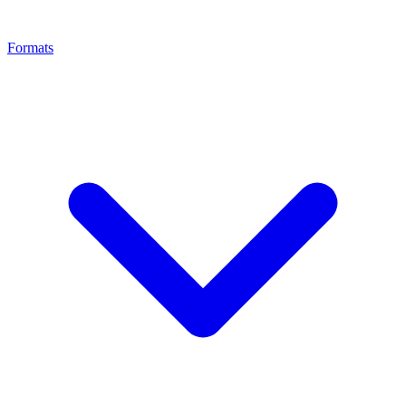
Formats