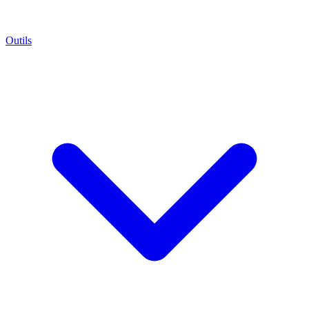
Outils