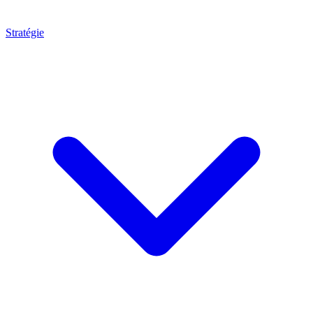
Stratégie