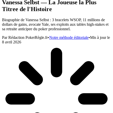
Vanessa Selbst — La Joueuse la Plus
Titree de l'Histoire
Biographie de Vanessa Selbst : 3 bracelets WSOP, 11 millions de
dollars de gains, avocate Yale, ses exploits aux tables high-stakes et
sa retraite anticipee du poker professionnel.
Par
Rédaction PokerRègle.fr
•
Notre méthode éditoriale
•
Mis à jour le
8 avril 2026