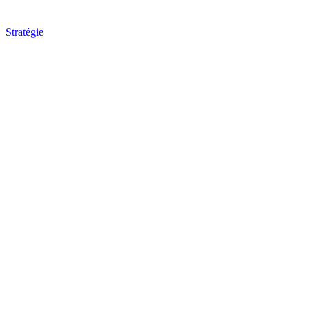
Stratégie