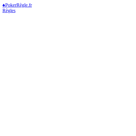
♠
Poker
Règle
.fr
Règles