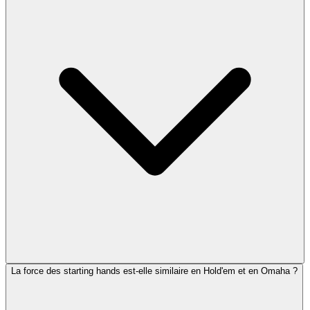
La force des starting hands est-elle similaire en Hold'em et en Omaha ?