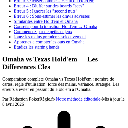
Erreur 3 : Miser comme si c'etait du Hold'em
Erreur 4 : Bluffer sur des boards "secs"
Erreur 5 : Ignorer les "second nuts"
Erreur 6 : Sous-estimer les draws adverses
Similarites entre Hold'em et Omaha
Conseils pour la transition Hold'em → Omaha
Commencez par de petits enjeux
Jouez les mains premieres selectivement
Apprenez a compter les outs en Omaha
Etudiez les starting hands
Omaha vs Texas Hold'em — Les
Differences Cles
Comparaison complete Omaha vs Texas Hold'em : nombre de
cartes, regle d'utilisation, force des mains, variance, strategie. Les
erreurs a eviter en passant du Hold'em a l'Omaha.
Par
Rédaction PokerRègle.fr
•
Notre méthode éditoriale
•
Mis à jour le
8 avril 2026