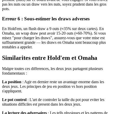
pas les nuts ou un draw vers les nuts, soyez prudent dans les gros
pots.
Erreur 6 : Sous-estimer les draws adverses
En Hold'em, un flush draw a 9 outs (≈35% sur deux cartes). En
Omaha, un wrap draw peut avoir 15-20 outs (≈60-70%). Si vous
misez "pour charger les draws", assurez-vous que votre mise est
suffisamment grande — les draws en Omaha sont beaucoup plus
rentables a appeler.
Similarites entre Hold'em et Omaha
Malgre toutes ces differences, les deux jeux partagent plusieurs
fondamentaux :
La position
: Agir en dernier reste un avantage enorme dans les
deux jeux. Les principes de jeu en position vs hors position
s'appliquent.
Le pot control
: L'art de controler la taille du pot pour eviter les
situations difficiles est present dans les deux jeux.
La lecture des adversaires
: Les tells physiques et les patterns de