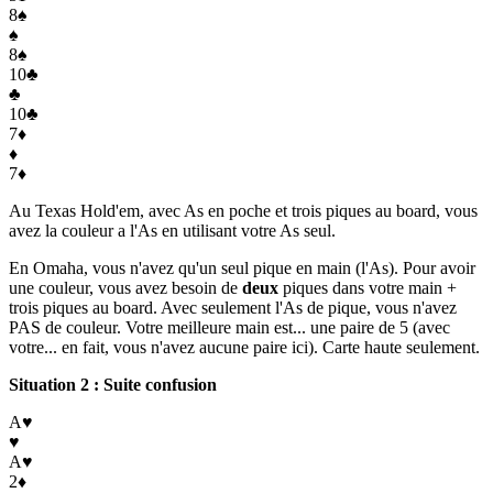
8
♠
♠
8
♠
10
♣
♣
10
♣
7
♦
♦
7
♦
Au Texas Hold'em, avec As en poche et trois piques au board, vous
avez la couleur a l'As en utilisant votre As seul.
En Omaha, vous n'avez qu'un seul pique en main (l'As). Pour avoir
une couleur, vous avez besoin de
deux
piques dans votre main +
trois piques au board. Avec seulement l'As de pique, vous n'avez
PAS de couleur. Votre meilleure main est... une paire de 5 (avec
votre... en fait, vous n'avez aucune paire ici). Carte haute seulement.
Situation 2 : Suite confusion
A
♥
♥
A
♥
2
♦