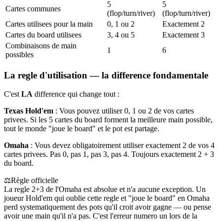
5
5
Cartes communes
(flop/turn/river)
(flop/turn/river)
Cartes utilisees pour la main
0, 1 ou 2
Exactement 2
Cartes du board utilisees
3, 4 ou 5
Exactement 3
Combinaisons de main
1
6
possibles
La regle d'utilisation — la difference fondamentale
C'est
LA
difference qui change tout :
Texas Hold'em
: Vous pouvez utiliser 0, 1 ou 2 de vos cartes
privees. Si les 5 cartes du board forment la meilleure main possible,
tout le monde "joue le board" et le pot est partage.
Omaha
: Vous devez obligatoirement utiliser exactement 2 de vos 4
cartes privees. Pas 0, pas 1, pas 3, pas 4. Toujours exactement 2 + 3
du board.
⚖️
Règle officielle
La regle 2+3 de l'Omaha est absolue et n'a aucune exception. Un
joueur Hold'em qui oublie cette regle et "joue le board" en Omaha
perd systematiquement des pots qu'il croit avoir gagne — ou pense
avoir une main qu'il n'a pas. C'est l'erreur numero un lors de la