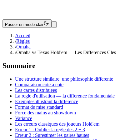
Passer en mode clair
Accueil
/
Règles
/
Omaha
/
Omaha vs Texas Hold'em — Les Differences Cles
Sommaire
Une structure similaire, une philosophie differente
Comparaison cote a cote
Les cartes distribuees
La regle d'utilisation — la difference fondamentale
Exemples illustrant la difference
Format de mise standard
Force des mains au showdown
Variance
Les erreurs classiques des joueurs Hold'em
Erreur 1 : Oublier la regle des 2 + 3
Erreur 2 : Surestimer les paires hautes