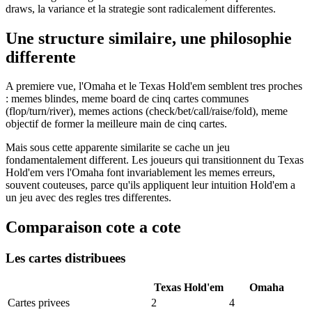
draws, la variance et la strategie sont radicalement differentes.
Une structure similaire, une philosophie
differente
A premiere vue, l'Omaha et le Texas Hold'em semblent tres proches
: memes blindes, meme board de cinq cartes communes
(flop/turn/river), memes actions (check/bet/call/raise/fold), meme
objectif de former la meilleure main de cinq cartes.
Mais sous cette apparente similarite se cache un jeu
fondamentalement different. Les joueurs qui transitionnent du Texas
Hold'em vers l'Omaha font invariablement les memes erreurs,
souvent couteuses, parce qu'ils appliquent leur intuition Hold'em a
un jeu avec des regles tres differentes.
Comparaison cote a cote
Les cartes distribuees
Texas Hold'em
Omaha
Cartes privees
2
4