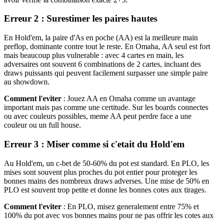
Erreur 2 : Surestimer les paires hautes
En Hold'em, la paire d'As en poche (AA) est la meilleure main
preflop, dominante contre tout le reste. En Omaha, AA seul est fort
mais beaucoup plus vulnerable : avec 4 cartes en main, les
adversaires ont souvent 6 combinations de 2 cartes, incluant des
draws puissants qui peuvent facilement surpasser une simple paire
au showdown.
Comment l'eviter
: Jouez AA en Omaha comme un avantage
important mais pas comme une certitude. Sur les boards connectes
ou avec couleurs possibles, meme AA peut perdre face a une
couleur ou un full house.
Erreur 3 : Miser comme si c'etait du Hold'em
Au Hold'em, un c-bet de 50-60% du pot est standard. En PLO, les
mises sont souvent plus proches du pot entier pour proteger les
bonnes mains des nombreux draws adverses. Une mise de 50% en
PLO est souvent trop petite et donne les bonnes cotes aux tirages.
Comment l'eviter
: En PLO, misez generalement entre 75% et
100% du pot avec vos bonnes mains pour ne pas offrir les cotes aux