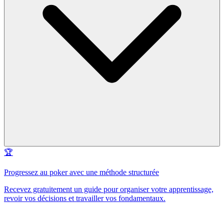
🏆
Progressez au poker avec une méthode structurée
Recevez gratuitement un guide pour organiser votre apprentissage,
revoir vos décisions et travailler vos fondamentaux.