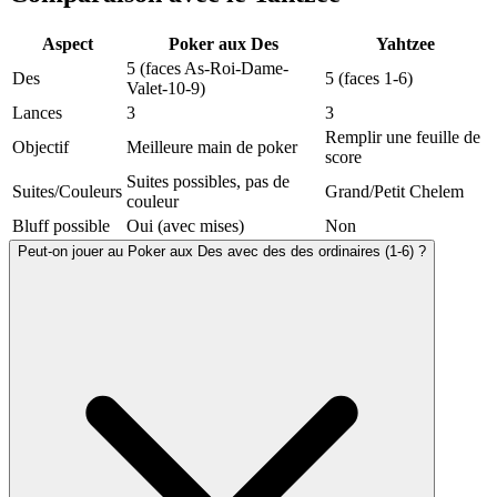
Aspect
Poker aux Des
Yahtzee
5 (faces As-Roi-Dame-
Des
5 (faces 1-6)
Valet-10-9)
Lances
3
3
Remplir une feuille de
Objectif
Meilleure main de poker
score
Suites possibles, pas de
Suites/Couleurs
Grand/Petit Chelem
couleur
Bluff possible
Oui (avec mises)
Non
Peut-on jouer au Poker aux Des avec des des ordinaires (1-6) ?