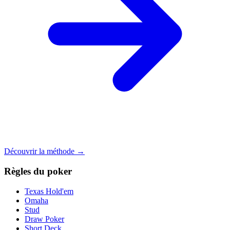
Découvrir la méthode →
Règles du poker
Texas Hold'em
Omaha
Stud
Draw Poker
Short Deck