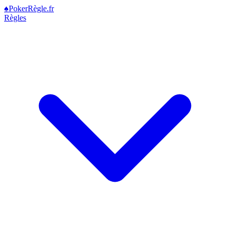
♠
Poker
Règle
.fr
Règles