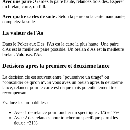
Avec une paire
: Gardez la paire haute, relancez trois des. Esperer
un brelan, carre, ou full.
Avec quatre cartes de suite
: Selon la paire ou la carte manquante,
completez la suite.
La valeur de l'As
Dans le Poker aux Des, l'As est la carte la plus haute. Une paire
d'As est la meilleure paire possible. Un brelan d'As est la meilleure
brelan. Valorisez l'As.
Decisions apres la premiere et deuxieme lance
La decision cle est souvent entre "poursuivre un tirage" ou
"consolider ce qu'on a". Si vous avez un brelan apres la deuxieme
lance, relancer pour le carre est risque mais potentiellement tres
recompensant.
Evaluez les probabilites :
Avec 1 de relance pour toucher un specifique : 1/6 ≈ 17%
Avec 2 des relances pour toucher un specifique parmi les
deux : ~31%