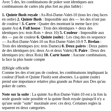
Avec 5 des, les combinaisons de poker sont identiques aux
combinaisons de cartes (du plus fort au plus faible) :
1. Quinte flush royale
: As-Roi-Dame-Valet-10 (tous les cinq faces
en ordre)
2. Quinte flush
: Impossible aux des — les des n'ont pas
de couleur !
3. Carre
: Quatre des montrant la meme face (ex:
quatre As)
4. Full house
: Trois des identiques + deux des
identiques (ex: trois Rois + deux 10)
5. Couleur
: Impossible aux
des — pas de couleur
6. Quinte (suite)
: Les cinq des en sequence
— As-Roi-Dame-Valet-10 ou Roi-Dame-Valet-10-9
7. Brelan
:
Trois des identiques (ex: trois Dames)
8. Deux paires
: Deux paires
de des identiques (ex: deux As et deux Valets)
9. Paire
: Deux des
identiques (ex: deux Rois)
10. Carte haute
: Aucune combinaison,
la face la plus haute compte
⚖️
Règle officielle
Comme les des n'ont pas de couleur, les combinaisons impliquant la
couleur (Flush et Quinte Flush) sont absentes. La quinte (suite)
prend une importance relative plus grande au Poker aux Des qu'au
poker de cartes.
Note sur la suite
: La quinte Au-Roi-Dame-Valet-10 est a la fois la
seule grande suite possible et la quinte flush royale (puisqu'il n'y a
qu'une seule "suite" maximale avec ces des). Certaines regles la
separent en deux categories.