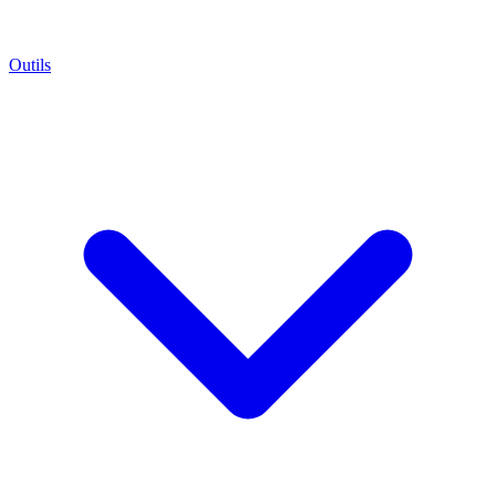
Outils