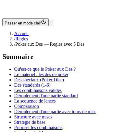
Passer en mode clair
Accueil
/
Règles
/
Poker aux Des — Regles avec 5 Des
Sommaire
Qu'est-ce que le Poker aux Des ?
Le materiel : les des de poker
Des speciaux (Poker Dice)
Des standards (1-6)
Les combinaisons valides
Deroulement d'une partie standard
La sequence de lances
Comparaison
Deroulement d'une partie avec tours de mise
Structure avec mises
Strategie de base
Prioriser les combinaisons