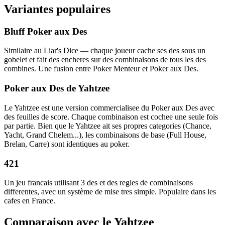
Variantes populaires
Bluff Poker aux Des
Similaire au Liar's Dice — chaque joueur cache ses des sous un
gobelet et fait des encheres sur des combinaisons de tous les des
combines. Une fusion entre Poker Menteur et Poker aux Des.
Poker aux Des de Yahtzee
Le Yahtzee est une version commercialisee du Poker aux Des avec
des feuilles de score. Chaque combinaison est cochee une seule fois
par partie. Bien que le Yahtzee ait ses propres categories (Chance,
Yacht, Grand Chelem...), les combinaisons de base (Full House,
Brelan, Carre) sont identiques au poker.
421
Un jeu francais utilisant 3 des et des regles de combinaisons
differentes, avec un système de mise tres simple. Populaire dans les
cafes en France.
Comparaison avec le Yahtzee