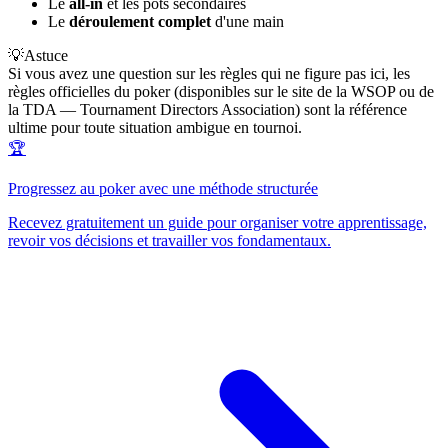
Le
all-in
et les pots secondaires
Le
déroulement complet
d'une main
💡
Astuce
Si vous avez une question sur les règles qui ne figure pas ici, les
règles officielles du poker (disponibles sur le site de la WSOP ou de
la TDA — Tournament Directors Association) sont la référence
ultime pour toute situation ambigue en tournoi.
🏆
Progressez au poker avec une méthode structurée
Recevez gratuitement un guide pour organiser votre apprentissage,
revoir vos décisions et travailler vos fondamentaux.