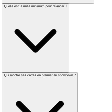
Quelle est la mise minimum pour relancer ?
Qui montre ses cartes en premier au showdown ?