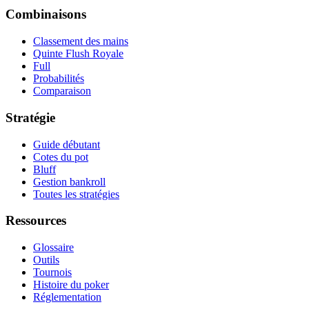
Combinaisons
Classement des mains
Quinte Flush Royale
Full
Probabilités
Comparaison
Stratégie
Guide débutant
Cotes du pot
Bluff
Gestion bankroll
Toutes les stratégies
Ressources
Glossaire
Outils
Tournois
Histoire du poker
Réglementation