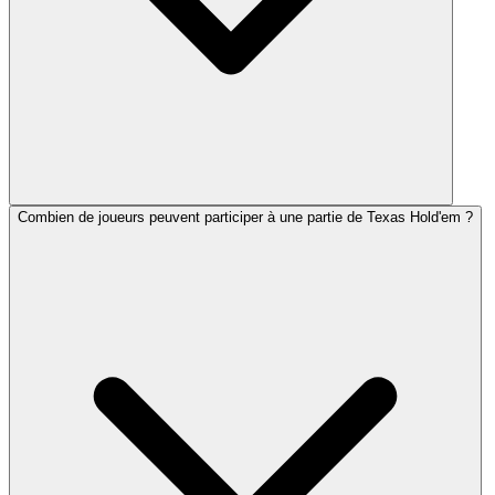
Combien de joueurs peuvent participer à une partie de Texas Hold'em ?