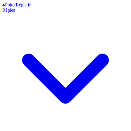
♠
Poker
Règle
.fr
Règles