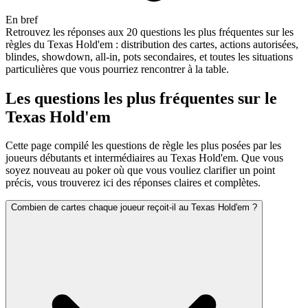
En bref
Retrouvez les réponses aux 20 questions les plus fréquentes sur les
règles du Texas Hold'em : distribution des cartes, actions autorisées,
blindes, showdown, all-in, pots secondaires, et toutes les situations
particulières que vous pourriez rencontrer à la table.
Les questions les plus fréquentes sur le
Texas Hold'em
Cette page compilé les questions de règle les plus posées par les
joueurs débutants et intermédiaires au Texas Hold'em. Que vous
soyez nouveau au poker où que vous vouliez clarifier un point
précis, vous trouverez ici des réponses claires et complètes.
Combien de cartes chaque joueur reçoit-il au Texas Hold'em ?