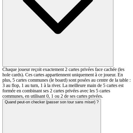
Chaque joueur reçoit exactement 2 cartes privées face cachée (les
hole cards). Ces cartes appartiennent uniquement à ce joueur. En
plus, 5 cartes communes (le board) sont posées au centre de la table :
3 au flop, 1 au turn, 1 à la river. La meilleure main de 5 cartes est
formée en combinant ses 2 cartes privées avec les 5 cartes
communes, en utilisant 0, 1 ou 2 de ses cartes privées.
Quand peut-on checker (passer son tour sans miser) ?