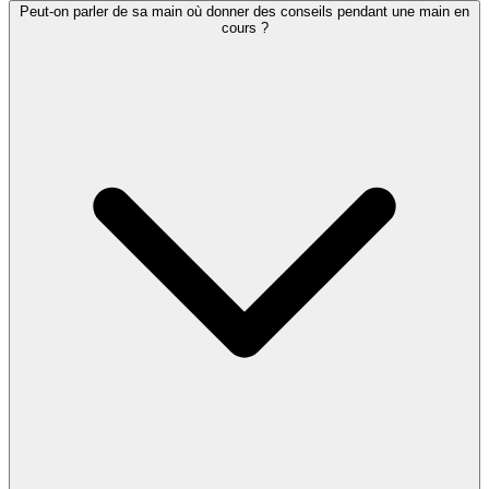
Peut-on parler de sa main où donner des conseils pendant une main en
cours ?