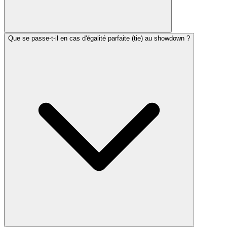
Que se passe-t-il en cas d'égalité parfaite (tie) au showdown ?