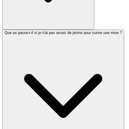
Que se passe-t-il si je n'ai pas assez de jetons pour suivre une mise ?