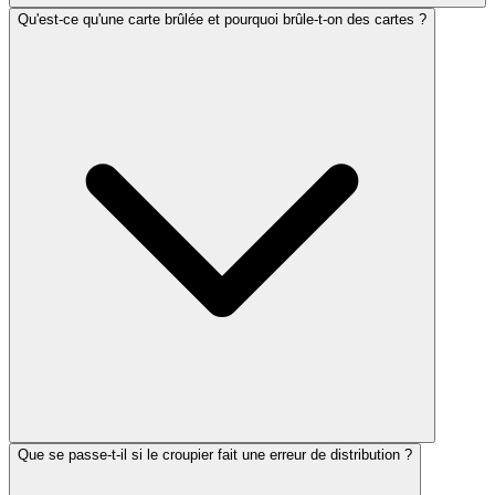
Qu'est-ce qu'une carte brûlée et pourquoi brûle-t-on des cartes ?
Que se passe-t-il si le croupier fait une erreur de distribution ?