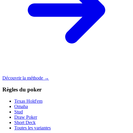
Découvrir la méthode →
Règles du poker
Texas Hold'em
Omaha
Stud
Draw Poker
Short Deck
Toutes les variantes