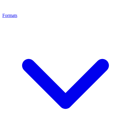
Formats