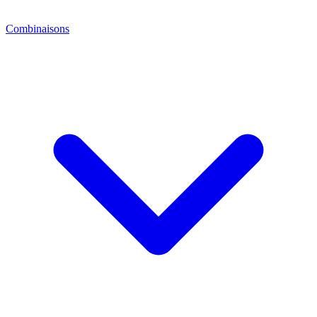
Combinaisons