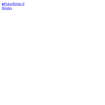
♠
Poker
Règle
.fr
Règles