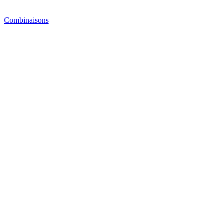
Combinaisons