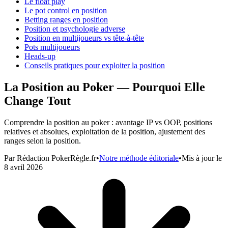
Le float play
Le pot control en position
Betting ranges en position
Position et psychologie adverse
Position en multijoueurs vs tête-à-tête
Pots multijoueurs
Heads-up
Conseils pratiques pour exploiter la position
La Position au Poker — Pourquoi Elle
Change Tout
Comprendre la position au poker : avantage IP vs OOP, positions
relatives et absolues, exploitation de la position, ajustement des
ranges selon la position.
Par
Rédaction PokerRègle.fr
•
Notre méthode éditoriale
•
Mis à jour le
8 avril 2026