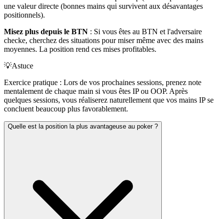
une valeur directe (bonnes mains qui survivent aux désavantages
positionnels).
Misez plus depuis le BTN
: Si vous êtes au BTN et l'adversaire
checke, cherchez des situations pour miser même avec des mains
moyennes. La position rend ces mises profitables.
💡
Astuce
Exercice pratique : Lors de vos prochaines sessions, prenez note
mentalement de chaque main si vous êtes IP ou OOP. Après
quelques sessions, vous réaliserez naturellement que vos mains IP se
concluent beaucoup plus favorablement.
Quelle est la position la plus avantageuse au poker ?