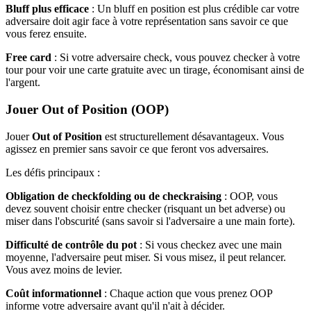
Bluff plus efficace
: Un bluff en position est plus crédible car votre
adversaire doit agir face à votre représentation sans savoir ce que
vous ferez ensuite.
Free card
: Si votre adversaire check, vous pouvez checker à votre
tour pour voir une carte gratuite avec un tirage, économisant ainsi de
l'argent.
Jouer Out of Position (OOP)
Jouer
Out of Position
est structurellement désavantageux. Vous
agissez en premier sans savoir ce que feront vos adversaires.
Les défis principaux :
Obligation de checkfolding ou de checkraising
: OOP, vous
devez souvent choisir entre checker (risquant un bet adverse) ou
miser dans l'obscurité (sans savoir si l'adversaire a une main forte).
Difficulté de contrôle du pot
: Si vous checkez avec une main
moyenne, l'adversaire peut miser. Si vous misez, il peut relancer.
Vous avez moins de levier.
Coût informationnel
: Chaque action que vous prenez OOP
informe votre adversaire avant qu'il n'ait à décider.