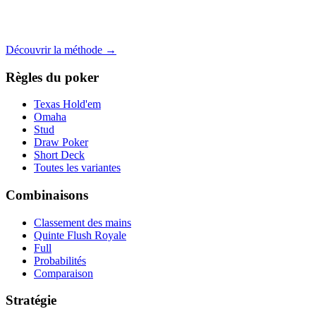
Découvrir la méthode →
Règles du poker
Texas Hold'em
Omaha
Stud
Draw Poker
Short Deck
Toutes les variantes
Combinaisons
Classement des mains
Quinte Flush Royale
Full
Probabilités
Comparaison
Stratégie