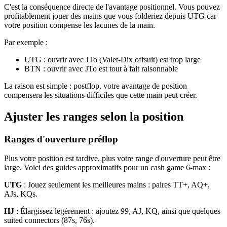
C'est la conséquence directe de l'avantage positionnel. Vous pouvez
profitablement jouer des mains que vous folderiez depuis UTG car
votre position compense les lacunes de la main.
Par exemple :
UTG : ouvrir avec JTo (Valet-Dix offsuit) est trop large
BTN : ouvrir avec JTo est tout à fait raisonnable
La raison est simple : postflop, votre avantage de position
compensera les situations difficiles que cette main peut créer.
Ajuster les ranges selon la position
Ranges d'ouverture préflop
Plus votre position est tardive, plus votre range d'ouverture peut être
large. Voici des guides approximatifs pour un cash game 6-max :
UTG
: Jouez seulement les meilleures mains : paires TT+, AQ+,
AJs, KQs.
HJ
: Élargissez légèrement : ajoutez 99, AJ, KQ, ainsi que quelques
suited connectors (87s, 76s).