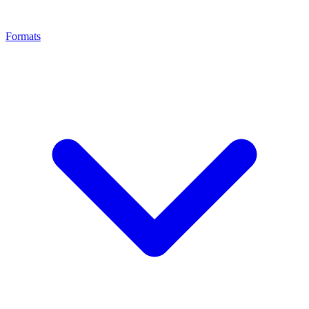
Formats