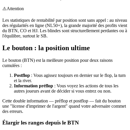
⚠️
Attention
Les statistiques de rentabilité par position sont sans appel : au niveau
des régularités en ligne (NL50+), la grande majorité des profits vient
du BTN, CO et HJ. Les blindes sont structurellement perdantes ou à
l'équilibre, surtout le SB.
Le bouton : la position ultime
Le bouton (BTN) est la meilleure position pour deux raisons
cumulées :
Postflop
: Vous agissez toujours en dernier sur le flop, la turn
et la river.
Information préflop
: Vous voyez les actions de tous les
autres joueurs avant de décider si vous entrez ou non.
Cette double information — préflop et postflop — fait du bouton
une "license d'imprimer de l'argent" quand votre adversaire commet
des erreurs.
Élargir les ranges depuis le BTN