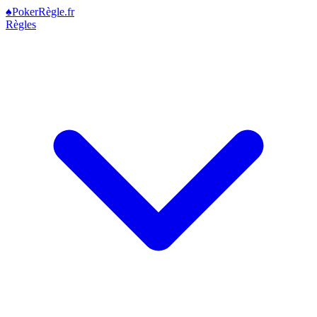
♠
Poker
Règle
.fr
Règles