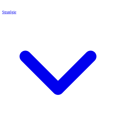
Stratégie