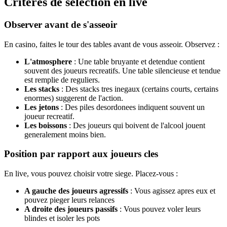
Criteres de selection en live
Observer avant de s'asseoir
En casino, faites le tour des tables avant de vous asseoir. Observez :
L'atmosphere
: Une table bruyante et detendue contient
souvent des joueurs recreatifs. Une table silencieuse et tendue
est remplie de reguliers.
Les stacks
: Des stacks tres inegaux (certains courts, certains
enormes) suggerent de l'action.
Les jetons
: Des piles desordonees indiquent souvent un
joueur recreatif.
Les boissons
: Des joueurs qui boivent de l'alcool jouent
generalement moins bien.
Position par rapport aux joueurs cles
En live, vous pouvez choisir votre siege. Placez-vous :
A gauche des joueurs agressifs
: Vous agissez apres eux et
pouvez pieger leurs relances
A droite des joueurs passifs
: Vous pouvez voler leurs
blindes et isoler les pots