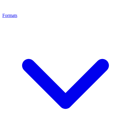
Formats