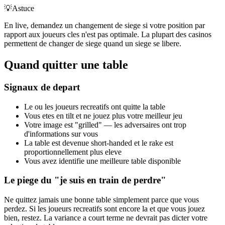
💡
Astuce
En live, demandez un changement de siege si votre position par
rapport aux joueurs cles n'est pas optimale. La plupart des casinos
permettent de changer de siege quand un siege se libere.
Quand quitter une table
Signaux de depart
Le ou les joueurs recreatifs ont quitte la table
Vous etes en tilt et ne jouez plus votre meilleur jeu
Votre image est "grilled" — les adversaires ont trop
d'informations sur vous
La table est devenue short-handed et le rake est
proportionnellement plus eleve
Vous avez identifie une meilleure table disponible
Le piege du "je suis en train de perdre"
Ne quittez jamais une bonne table simplement parce que vous
perdez. Si les joueurs recreatifs sont encore la et que vous jouez
bien, restez. La variance a court terme ne devrait pas dicter votre