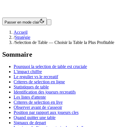
Passer en mode clair
Accueil
/
Stratégie
/
Selection de Table — Choisir la Table la Plus Profitable
Sommaire
Pourquoi la selection de table est cruciale
L'impact chiffre
Le regulier vs le recreatif
Criteres de selection en ligne
Statistiques de table
Identification des joueurs recreatifs
Les listes d'attente
Criteres de selection en live
Observer avant de s'asseoir
Position par rapport aux joueurs cles
Quand quitter une table
Signaux de depart