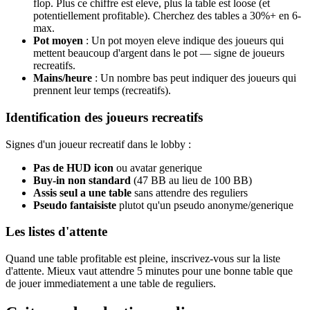
flop. Plus ce chiffre est eleve, plus la table est loose (et
potentiellement profitable). Cherchez des tables a 30%+ en 6-
max.
Pot moyen
: Un pot moyen eleve indique des joueurs qui
mettent beaucoup d'argent dans le pot — signe de joueurs
recreatifs.
Mains/heure
: Un nombre bas peut indiquer des joueurs qui
prennent leur temps (recreatifs).
Identification des joueurs recreatifs
Signes d'un joueur recreatif dans le lobby :
Pas de HUD icon
ou avatar generique
Buy-in non standard
(47 BB au lieu de 100 BB)
Assis seul a une table
sans attendre des reguliers
Pseudo fantaisiste
plutot qu'un pseudo anonyme/generique
Les listes d'attente
Quand une table profitable est pleine, inscrivez-vous sur la liste
d'attente. Mieux vaut attendre 5 minutes pour une bonne table que
de jouer immediatement a une table de reguliers.