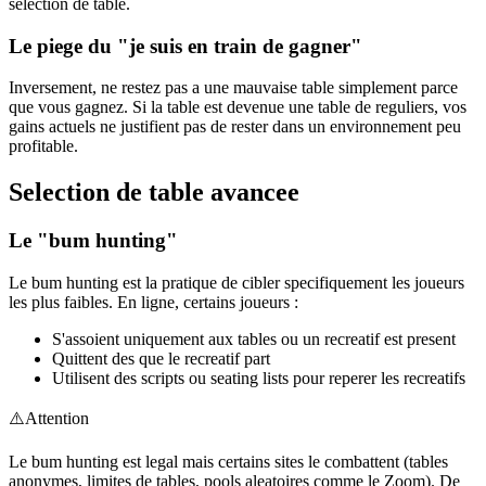
selection de table.
Le piege du "je suis en train de gagner"
Inversement, ne restez pas a une mauvaise table simplement parce
que vous gagnez. Si la table est devenue une table de reguliers, vos
gains actuels ne justifient pas de rester dans un environnement peu
profitable.
Selection de table avancee
Le "bum hunting"
Le bum hunting est la pratique de cibler specifiquement les joueurs
les plus faibles. En ligne, certains joueurs :
S'assoient uniquement aux tables ou un recreatif est present
Quittent des que le recreatif part
Utilisent des scripts ou seating lists pour reperer les recreatifs
⚠️
Attention
Le bum hunting est legal mais certains sites le combattent (tables
anonymes, limites de tables, pools aleatoires comme le Zoom). De