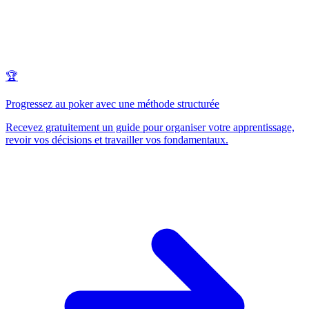
🏆
Progressez au poker avec une méthode structurée
Recevez gratuitement un guide pour organiser votre apprentissage,
revoir vos décisions et travailler vos fondamentaux.