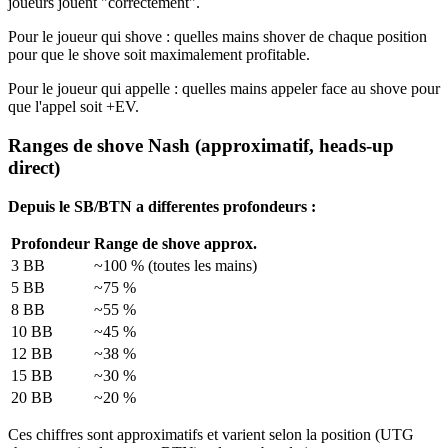
joueurs jouent "correctement".
Pour le joueur qui shove : quelles mains shover de chaque position
pour que le shove soit maximalement profitable.
Pour le joueur qui appelle : quelles mains appeler face au shove pour
que l'appel soit +EV.
Ranges de shove Nash (approximatif, heads-up
direct)
Depuis le SB/BTN a differentes profondeurs :
Profondeur
Range de shove approx.
3 BB
~100 % (toutes les mains)
5 BB
~75 %
8 BB
~55 %
10 BB
~45 %
12 BB
~38 %
15 BB
~30 %
20 BB
~20 %
Ces chiffres sont approximatifs et varient selon la position (UTG