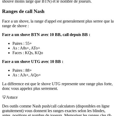
shouve moins large que BTN) et le nombre de joueurs.
Ranges de call Nash
Face a un shove, la range d'appel est generalement plus serree que la
range de shove :
Face a un shove BTN avec 10 BB, call depuis BB :
Paires : 55+
As : A8s+, ATo+
Faces : KQs, KQo
Face a un shove UTG avec 10 BB :
Paires : 88+
As : AJs+, AQo+
La difference est que le shove UTG represente une range plus forte,
donc vous appelez plus serrement.
💡
Astuce
Des outils comme Nash push/call calculators (disponibles en ligne
gratuitement) vous donnent les ranges exactes selon les blindes,
antes, positions et nombre de joueurs. Memoriser les ranges cles (8-