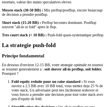
enormes, valeur des mains speculatives elevee.
Moyen stack (30-50 BB) :
Mix preflop/postflop, encore beaucoup
de decision a prendre postflop.
Short stack (15-20 BB) :
Preflop becomes dominant. Postflop
souvent "all-in or fold" apres le flop.
Tres court stack (< 10 BB) :
Push-fold quasi-systematique preflop.
La strategie push-fold
Principe fondamental
En dessous d'environ 12-15 BB, votre strategie optimale en tournoi
se resumer generalement a :
soit shover all-in preflop, soit folder.
Pourquoi ?
Fold equity reduite pour un raise standard :
Si vous
ouvrez a 2.5 BB avec 10 BB total, vous mettez deja 25 % de
votre stack. Un adversaire peut tres facilement reshover et
vous forcez a prendre une decision pour tout votre stack avec
peu d'equity de fold.
Simplification des decisions :
Un all-in preflop est une