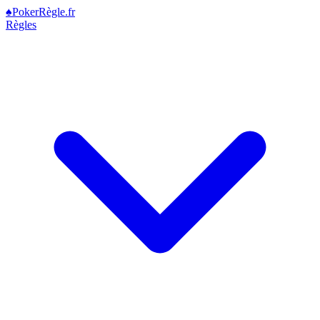
♠
Poker
Règle
.fr
Règles