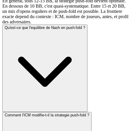
En general, sous 12-15 BB, la strategie push-fold devient optimale.
En dessous de 10 BB, c'est quasi-systematique. Entre 15 et 20 BB,
un mix d'opens reguliers et de push-fold est possible. La frontiere
exacte depend du contexte : ICM, nombre de joueurs, antes, et profil
des adversaires.
Qu'est-ce que l'equilibre de Nash en push-fold ?
Comment l'ICM modifie-t-il la strategie push-fold ?