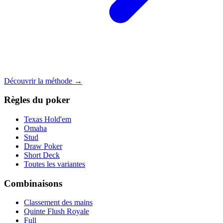
Découvrir la méthode →
Règles du poker
Texas Hold'em
Omaha
Stud
Draw Poker
Short Deck
Toutes les variantes
Combinaisons
Classement des mains
Quinte Flush Royale
Full