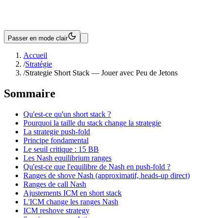
Passer en mode clair
Accueil
/
Stratégie
/
Strategie Short Stack — Jouer avec Peu de Jetons
Sommaire
Qu'est-ce qu'un short stack ?
Pourquoi la taille du stack change la strategie
La strategie push-fold
Principe fondamental
Le seuil critique : 15 BB
Les Nash equilibrium ranges
Qu'est-ce que l'equilibre de Nash en push-fold ?
Ranges de shove Nash (approximatif, heads-up direct)
Ranges de call Nash
Ajustements ICM en short stack
L'ICM change les ranges Nash
ICM reshove strategy