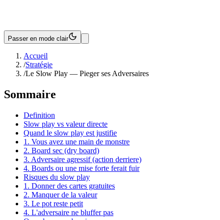
Passer en mode clair
Accueil
/
Stratégie
/
Le Slow Play — Pieger ses Adversaires
Sommaire
Definition
Slow play vs valeur directe
Quand le slow play est justifie
1. Vous avez une main de monstre
2. Board sec (dry board)
3. Adversaire agressif (action derriere)
4. Boards ou une mise forte ferait fuir
Risques du slow play
1. Donner des cartes gratuites
2. Manquer de la valeur
3. Le pot reste petit
4. L'adversaire ne bluffer pas