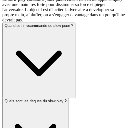
avec une main tres forte pour dissimuler sa force et pieger
l'adversaire. L'objectif est d'inciter l'adversaire a developper sa
propre main, a bluffer, ou a s'engager davantage dans un pot qu'il ne
devrait pas.
Quand est-il recommande de slow jouer ?
Quels sont les risques du slow play ?