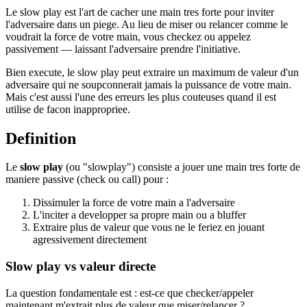
Le slow play est l'art de cacher une main tres forte pour inviter
l'adversaire dans un piege. Au lieu de miser ou relancer comme le
voudrait la force de votre main, vous checkez ou appelez
passivement — laissant l'adversaire prendre l'initiative.
Bien execute, le slow play peut extraire un maximum de valeur d'un
adversaire qui ne soupconnerait jamais la puissance de votre main.
Mais c'est aussi l'une des erreurs les plus couteuses quand il est
utilise de facon inappropriee.
Definition
Le
slow play
(ou "slowplay") consiste a jouer une main tres forte de
maniere passive (check ou call) pour :
Dissimuler la force de votre main a l'adversaire
L'inciter a developper sa propre main ou a bluffer
Extraire plus de valeur que vous ne le feriez en jouant
agressivement directement
Slow play vs valeur directe
La question fondamentale est : est-ce que checker/appeler
maintenant m'extrait plus de valeur que miser/relancer ?