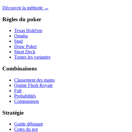
Découvrir la méthode →
Règles du poker
Texas Hold'em
Omaha
Stud
Draw Poker
Short Deck
Toutes les variantes
Combinaisons
Classement des mains
Quinte Flush Royale
Full
Probabilités
Comparaison
Stratégie
Guide débutant
Cotes du pot