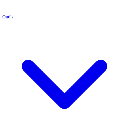
Outils