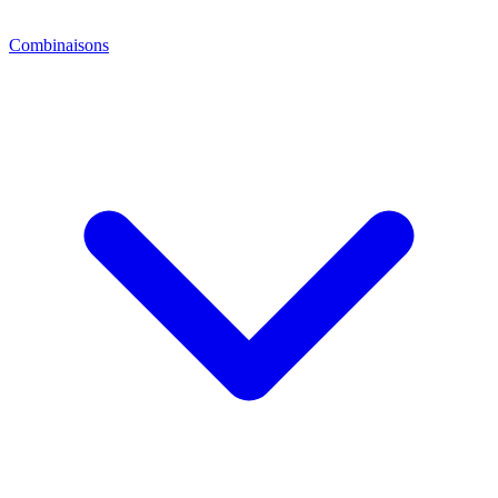
Combinaisons