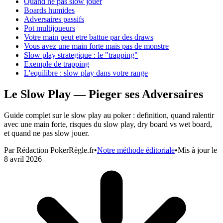
Quand ne pas slow jouer
Boards humides
Adversaires passifs
Pot multijoueurs
Votre main peut etre battue par des draws
Vous avez une main forte mais pas de monstre
Slow play strategique : le "trapping"
Exemple de trapping
L'equilibre : slow play dans votre range
Le Slow Play — Pieger ses Adversaires
Guide complet sur le slow play au poker : definition, quand ralentir
avec une main forte, risques du slow play, dry board vs wet board,
et quand ne pas slow jouer.
Par
Rédaction PokerRègle.fr
•
Notre méthode éditoriale
•
Mis à jour le
8 avril 2026