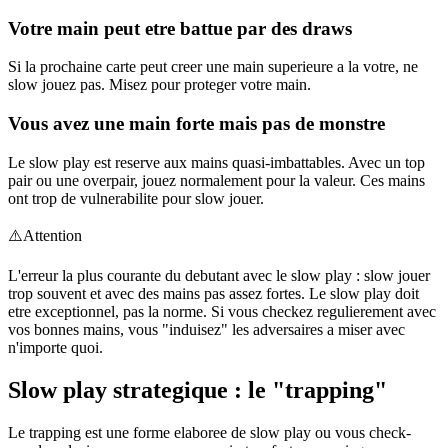
Votre main peut etre battue par des draws
Si la prochaine carte peut creer une main superieure a la votre, ne
slow jouez pas. Misez pour proteger votre main.
Vous avez une main forte mais pas de monstre
Le slow play est reserve aux mains quasi-imbattables. Avec un top
pair ou une overpair, jouez normalement pour la valeur. Ces mains
ont trop de vulnerabilite pour slow jouer.
⚠️
Attention
L'erreur la plus courante du debutant avec le slow play : slow jouer
trop souvent et avec des mains pas assez fortes. Le slow play doit
etre exceptionnel, pas la norme. Si vous checkez regulierement avec
vos bonnes mains, vous "induisez" les adversaires a miser avec
n'importe quoi.
Slow play strategique : le "trapping"
Le trapping est une forme elaboree de slow play ou vous check-