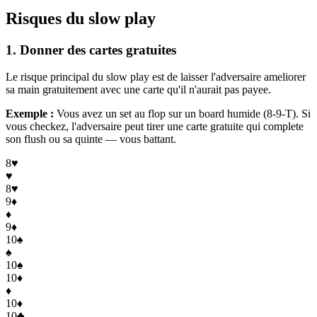
Risques du slow play
1. Donner des cartes gratuites
Le risque principal du slow play est de laisser l'adversaire ameliorer
sa main gratuitement avec une carte qu'il n'aurait pas payee.
Exemple :
Vous avez un set au flop sur un board humide (8-9-T). Si
vous checkez, l'adversaire peut tirer une carte gratuite qui complete
son flush ou sa quinte — vous battant.
8
♥
♥
8
♥
9
♦
♦
9
♦
10
♠
♠
10
♠
10
♦
♦
10
♦
10
♣