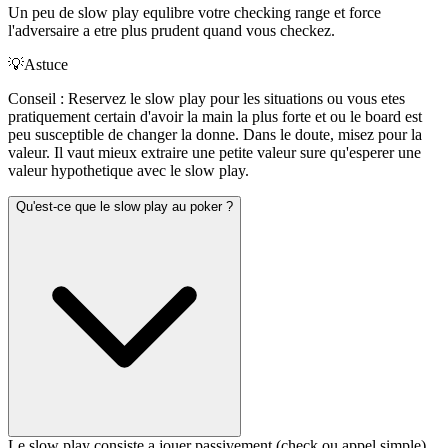
Un peu de slow play equlibre votre checking range et force
l'adversaire a etre plus prudent quand vous checkez.
💡
Astuce
Conseil : Reservez le slow play pour les situations ou vous etes
pratiquement certain d'avoir la main la plus forte et ou le board est
peu susceptible de changer la donne. Dans le doute, misez pour la
valeur. Il vaut mieux extraire une petite valeur sure qu'esperer une
valeur hypothetique avec le slow play.
Qu'est-ce que le slow play au poker ?
Le slow play consiste a jouer passivement (check ou appel simple)