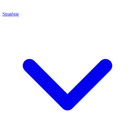
Stratégie