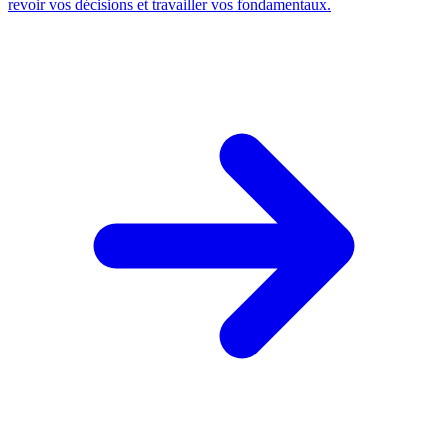
revoir vos décisions et travailler vos fondamentaux.