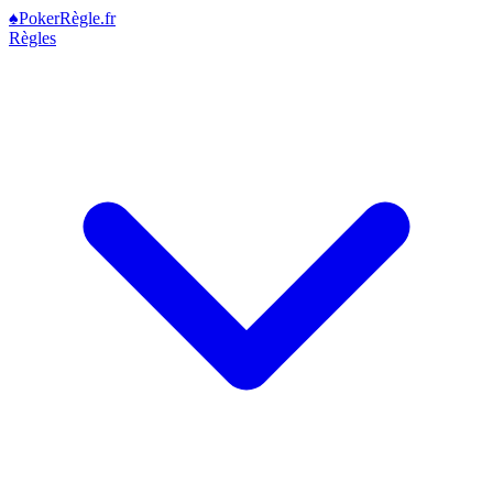
♠
Poker
Règle
.fr
Règles