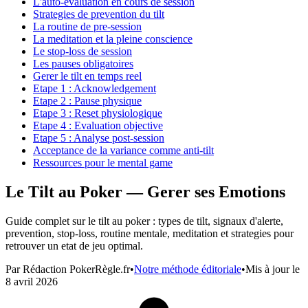
L'auto-evaluation en cours de session
Strategies de prevention du tilt
La routine de pre-session
La meditation et la pleine conscience
Le stop-loss de session
Les pauses obligatoires
Gerer le tilt en temps reel
Etape 1 : Acknowledgement
Etape 2 : Pause physique
Etape 3 : Reset physiologique
Etape 4 : Evaluation objective
Etape 5 : Analyse post-session
Acceptance de la variance comme anti-tilt
Ressources pour le mental game
Le Tilt au Poker — Gerer ses Emotions
Guide complet sur le tilt au poker : types de tilt, signaux d'alerte,
prevention, stop-loss, routine mentale, meditation et strategies pour
retrouver un etat de jeu optimal.
Par
Rédaction PokerRègle.fr
•
Notre méthode éditoriale
•
Mis à jour le
8 avril 2026