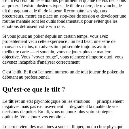
Le tilt est l'etat ou les emotions perturbent la qualite de vos decisions
au poker. Il existe plusieurs types : le tilt de colere, de revanche, le
tilt du gagnant et le tilt de la peur. Reconnaître ses signaux
precurseurs, mettre en place un stop-loss de session et developer une
routine mentale sont les outils fondamentaux pour eviter que les
emotions detruisent votre win rate.
Si vous jouez au poker depuis un certain temps, vous avez
probablement vecu cette experience : un bad beat, une serie de
mauvaises mains, un adversaire qui semble toujours avoir la
meilleure carte — et soudain, vous ne jouez plus de maniere
objective. Vous "voyez rouge", vous relancez n'importe quoi, vous
devenez incapable d'analyser correctement.
C'est le tilt. Et il est l'ennemi numero un de tout joueur de poker, du
debutant au professionnel.
Qu'est-ce que le tilt ?
Le
tilt
est un etat psychologique ou les emotions — principalement
negatives mais pas exclusivement — degradent la qualite de vos
decisions de poker. En tilt, vous ne jouez plus votre strategie
optimale. Vous jouez vos emotions.
Le terme vient des machines a sous et flipper, ou un choc physique