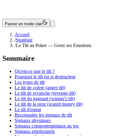
Passer en mode clair
Accueil
/
Stratégie
/
Le Tilt au Poker — Gerer ses Emotions
Sommaire
Qu'est-ce que le tilt ?
Pourquoi le tilt est si destructeur
Les types de tilt
Le tilt de colere (anger tilt)
Le tilt de revanche (revenge tilt)
Le tilt du gagnant (winner's tilt)
Le tilt de la peur (scared money tilt)
Le tilt d'ennui
Reconnaitre les signaux de tilt
Signaux physiques
Signaux comportementaux au jeu
Signaux emotionnels